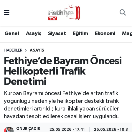
Genel
Muğla Nöbetçi Eczaneler
Genel
Asayiş
Siyaset
Eğitim
Ekonomi
Mag
Siyaset
Muğla Hava Durumu
HABERLER
ASAYIŞ
Asayiş
Muğla Namaz Vakitleri
Fethiye’de Bayram Öncesi
Eğitim
Muğla Trafik Yoğunluk Haritası
Helikopterli Trafik
Denetimi
Ekonomi
Süper Lig Puan Durumu ve Fikstür
Kurban Bayramı öncesi Fethiye’de artan trafik
Kültür
Tüm Manşetler
yoğunluğu nedeniyle helikopter destekli trafik
denetimleri artırıldı; kural ihlali yapan sürücüler
Magazin
Son Dakika Haberleri
havadan tespit edilerek cezai işlem uygulandı.
Spor
Haber Arşivi
ONUR ÇADIR
25.05.2026 - 17:41
26.05.2026 - 10:37