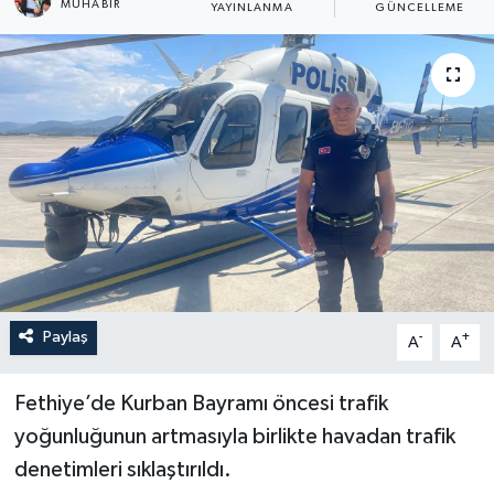
MUHABİR
YAYINLANMA
GÜNCELLEME
Turizm
Paylaş
-
+
A
A
Fethiye’de Kurban Bayramı öncesi trafik
yoğunluğunun artmasıyla birlikte havadan trafik
denetimleri sıklaştırıldı.