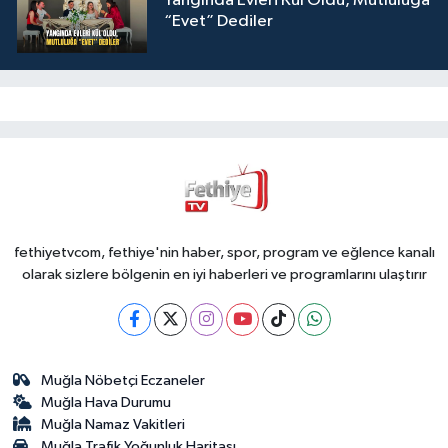
Yangında Evleri Kül Oldu, Mutluluğa
“Evet” Dediler
fethiyetvcom, fethiye'nin haber, spor, program ve eğlence kanalı
olarak sizlere bölgenin en iyi haberleri ve programlarını ulaştırır
Muğla Nöbetçi Eczaneler
Muğla Hava Durumu
Muğla Namaz Vakitleri
Muğla Trafik Yoğunluk Haritası