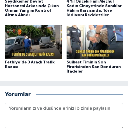
Seydikemer Devlet
4 Yıl Önceki Faili Meçhul
Hastanesi Arkasında Çıkan
Kadın Cinayetinde Sanıklar
Orman Yangını Kontrol
Hâkim Karşısında: Töre
Altına Alındı
İddiasını Reddettiler
Fethiye’de 3 Araçlı Trafik
Suikast Timinin Son
Kazası
Firarisinden Kan Donduran
İfadeler
Yorumlar