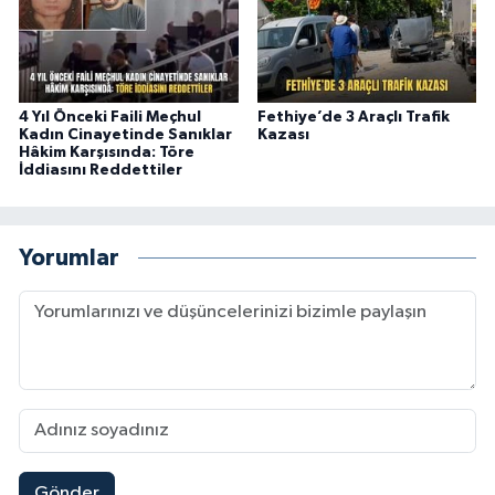
4 Yıl Önceki Faili Meçhul
Fethiye’de 3 Araçlı Trafik
Kadın Cinayetinde Sanıklar
Kazası
Hâkim Karşısında: Töre
İddiasını Reddettiler
Yorumlar
Gönder