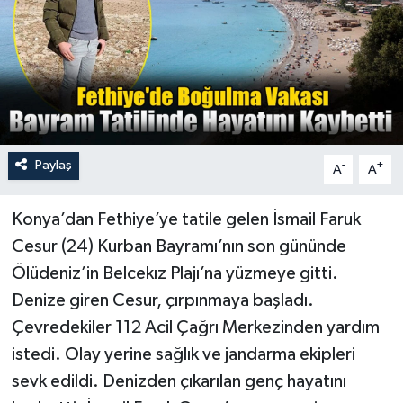
Turizm
Paylaş
-
+
A
A
Konya’dan Fethiye’ye tatile gelen İsmail Faruk
Cesur (24) Kurban Bayramı’nın son gününde
Ölüdeniz’in Belcekız Plajı’na yüzmeye gitti.
Denize giren Cesur, çırpınmaya başladı.
Çevredekiler 112 Acil Çağrı Merkezinden yardım
istedi. Olay yerine sağlık ve jandarma ekipleri
sevk edildi. Denizden çıkarılan genç hayatını