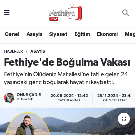
Genel
Muğla Nöbetçi Eczaneler
Genel
Asayiş
Siyaset
Eğitim
Ekonomi
Mag
Siyaset
Muğla Hava Durumu
HABERLER
ASAYIŞ
Asayiş
Muğla Namaz Vakitleri
Fethiye'de Boğulma Vakası
Eğitim
Muğla Trafik Yoğunluk Haritası
Fethiye’nin Ölüdeniz Mahallesi’ne tatile gelen 24
yaşındaki genç boğularak hayatını kaybetti.
Ekonomi
Süper Lig Puan Durumu ve Fikstür
ONUR ÇADIR
20.06.2024 - 12:42
25.11.2024 - 23:45
Kültür
Tüm Manşetler
MUHABİR
YAYINLANMA
GÜNCELLEME
Magazin
Son Dakika Haberleri
Spor
Haber Arşivi