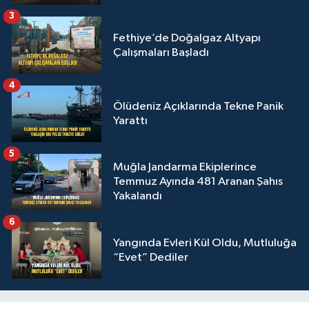
3
Fethiye’de Doğalgaz Altyapı
Çalışmaları Başladı
4
Ölüdeniz Açıklarında Tekne Panik
Yarattı
5
Muğla Jandarma Ekiplerince
Temmuz Ayında 481 Aranan Şahıs
Yakalandı
6
Yangında Evleri Kül Oldu, Mutluluğa
“Evet” Dediler