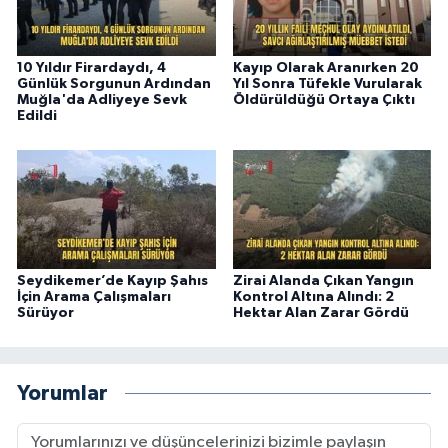
10 Yıldır Firardaydı, 4
Kayıp Olarak Aranırken 20
Günlük Sorgunun Ardından
Yıl Sonra Tüfekle Vurularak
Muğla'da Adliyeye Sevk
Öldürüldüğü Ortaya Çıktı
Edildi
Seydikemer’de Kayıp Şahıs
Zirai Alanda Çıkan Yangın
İçin Arama Çalışmaları
Kontrol Altına Alındı: 2
Sürüyor
Hektar Alan Zarar Gördü
Yorumlar