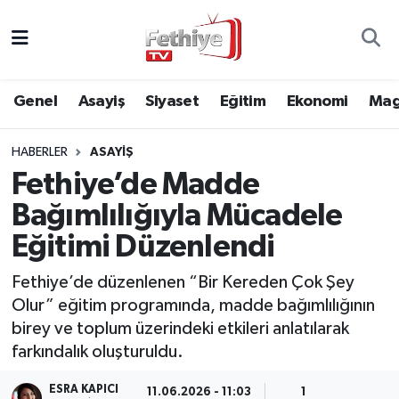
Genel
Muğla Nöbetçi Eczaneler
Genel
Asayiş
Siyaset
Eğitim
Ekonomi
Mag
Siyaset
Muğla Hava Durumu
HABERLER
ASAYIŞ
Asayiş
Muğla Namaz Vakitleri
Fethiye’de Madde
Eğitim
Muğla Trafik Yoğunluk Haritası
Bağımlılığıyla Mücadele
Eğitimi Düzenlendi
Ekonomi
Süper Lig Puan Durumu ve Fikstür
Fethiye’de düzenlenen “Bir Kereden Çok Şey
Kültür
Tüm Manşetler
Olur” eğitim programında, madde bağımlılığının
birey ve toplum üzerindeki etkileri anlatılarak
Magazin
Son Dakika Haberleri
farkındalık oluşturuldu.
Spor
Haber Arşivi
ESRA KAPICI
11.06.2026 - 11:03
1