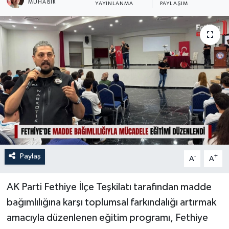
MUHABİR
YAYINLANMA
PAYLAŞIM
Turizm
Paylaş
-
+
A
A
AK Parti Fethiye İlçe Teşkilatı tarafından madde
bağımlılığına karşı toplumsal farkındalığı artırmak
amacıyla düzenlenen eğitim programı, Fethiye