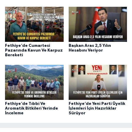
Fethiye’de Cumartesi
Başkan Aras 2,5 Yılın
Pazarında Kavun Ve Karpuz
Hesabını Veriyor
Bereketi
Fethiye’de Tıbbi Ve
Fethiye’de Yeni Parti Üyelik
Aromatik Bitkileri Yerinde
İşlemleri İçin Hazırlıklar
İnceleme
Sürüyor