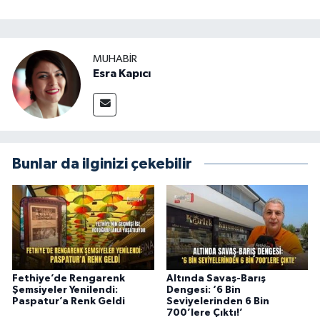
MUHABİR
Esra Kapıcı
Bunlar da ilginizi çekebilir
Fethiye’de Rengarenk
Altında Savaş-Barış
Şemsiyeler Yenilendi:
Dengesi: ‘6 Bin
Paspatur’a Renk Geldi
Seviyelerinden 6 Bin
700’lere Çıktı!’