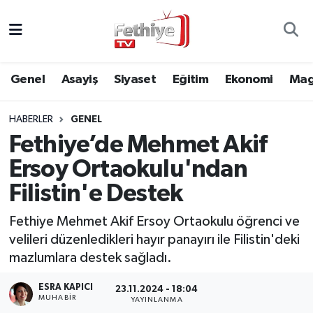
Genel
Muğla Nöbetçi Eczaneler
Genel
Asayiş
Siyaset
Eğitim
Ekonomi
Mag
Siyaset
Muğla Hava Durumu
HABERLER
GENEL
Asayiş
Muğla Namaz Vakitleri
Fethiye’de Mehmet Akif
Eğitim
Muğla Trafik Yoğunluk Haritası
Ersoy Ortaokulu'ndan
Filistin'e Destek
Ekonomi
Süper Lig Puan Durumu ve Fikstür
Fethiye Mehmet Akif Ersoy Ortaokulu öğrenci ve
Kültür
Tüm Manşetler
velileri düzenledikleri hayır panayırı ile Filistin'deki
mazlumlara destek sağladı.
Magazin
Son Dakika Haberleri
ESRA KAPICI
23.11.2024 - 18:04
MUHABİR
YAYINLANMA
Spor
Haber Arşivi