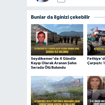
Bunlar da ilginizi çekebilir
Seydikemer’de 4 Gündür
Fethiye'd
Kayıp Olarak Aranan Şahıs
Çarpıştı: 1
Serada Ölü Bulundu