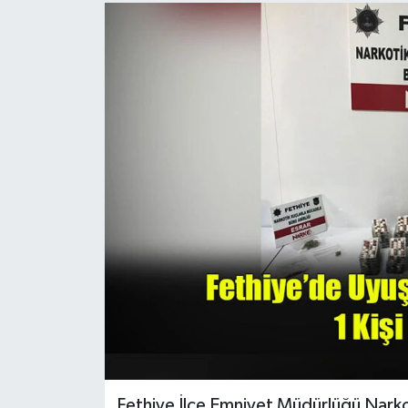
Turizm
Fethiye İlçe Emniyet Müdürlüğü Narkot