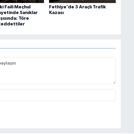
ki Faili Meçhul
Fethiye’de 3 Araçlı Trafik
ayetinde Sanıklar
Kazası
şısında: Töre
Reddettiler