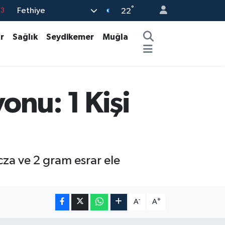
°
Fethiye
63
22
16
r
Sağlık
Seydikemer
Muğla
02
07
5
nu: 1 Kişi
0
za ve 2 gram esrar ele
-
+
A
A