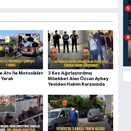
5
6
e Atv İle Motosiklet
3 Kez Ağırlaştırılmış
 Yaralı
Müebbet Alan Özcan Aybey
Yeniden Hakim Karşısında