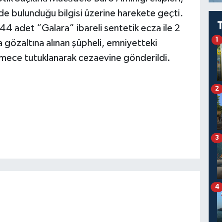
de bulunduğu bilgisi üzerine harekete geçti.
4 adet “Galara” ibareli sentetik ecza ile 2
1
 gözaltına alınan şüpheli, emniyetteki
kemece tutuklanarak cezaevine gönderildi.
2
3
4