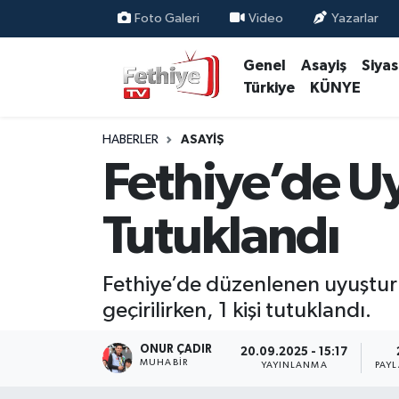
Foto Galeri
Video
Yazarlar
Genel
Asayiş
Siya
Genel
Muğla Nöbetçi Eczaneler
Türkiye
KÜNYE
Siyaset
Muğla Hava Durumu
HABERLER
ASAYIŞ
Asayiş
Muğla Namaz Vakitleri
Fethiye’de U
Eğitim
Muğla Trafik Yoğunluk Haritası
Tutuklandı
Ekonomi
Süper Lig Puan Durumu ve Fikstür
Fethiye’de düzenlenen uyuştur
Kültür
Tüm Manşetler
geçirilirken, 1 kişi tutuklandı.
Magazin
Son Dakika Haberleri
ONUR ÇADIR
20.09.2025 - 15:17
MUHABİR
YAYINLANMA
PAY
Spor
Haber Arşivi