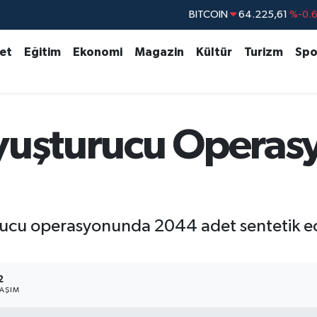
BITCOIN
64.225,61
%-0.
DOLAR
47,7143
%0.
set
Eğitim
Ekonomi
Magazin
Kültür
Turizm
Spo
EURO
55,0317
%-0.
STERLİN
64,2463
%0.
GRAM ALTIN
6510.40
%0.4
yuşturucu Operasyo
BİST100
13.799
%7
ucu operasyonunda 2044 adet sentetik ec
2
LAŞIM