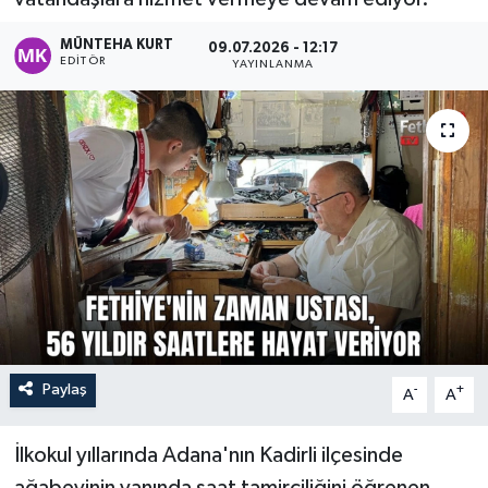
Turizm
MÜNTEHA KURT
09.07.2026 - 12:17
EDITÖR
YAYINLANMA
Paylaş
-
+
A
A
İlkokul yıllarında Adana'nın Kadirli ilçesinde