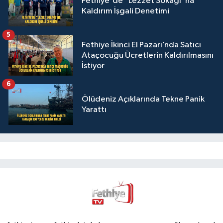
Fethiye'de "Lezzet Sokağı"na
Kaldırım İşgali Denetimi
5
Fethiye İkinci El Pazarı’nda Satıcı
Ataçocuğu Ücretlerin Kaldırılmasını
İstiyor
6
Ölüdeniz Açıklarında Tekne Panik
Yarattı