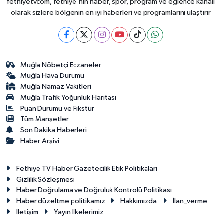
fethiyetvcom, fethiye'nin haber, spor, program ve eğlence kanalı
olarak sizlere bölgenin en iyi haberleri ve programlarını ulaştırır
Muğla Nöbetçi Eczaneler
Muğla Hava Durumu
Muğla Namaz Vakitleri
Muğla Trafik Yoğunluk Haritası
Puan Durumu ve Fikstür
Tüm Manşetler
Son Dakika Haberleri
Haber Arşivi
Fethiye TV Haber Gazetecilik Etik Politikaları
Gizlilik Sözleşmesi
Haber Doğrulama ve Doğruluk Kontrolü Politikası
Haber düzeltme politikamız
Hakkımızda
İlan_verme
İletişim
Yayın İlkelerimiz