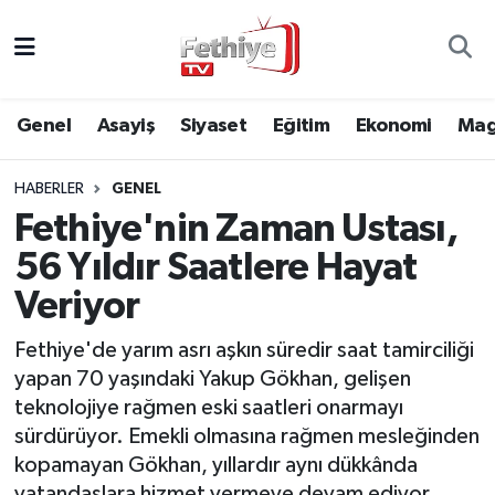
Genel
Muğla Nöbetçi Eczaneler
Genel
Asayiş
Siyaset
Eğitim
Ekonomi
Mag
Siyaset
Muğla Hava Durumu
HABERLER
GENEL
Asayiş
Muğla Namaz Vakitleri
Fethiye'nin Zaman Ustası,
Eğitim
Muğla Trafik Yoğunluk Haritası
56 Yıldır Saatlere Hayat
Veriyor
Ekonomi
Süper Lig Puan Durumu ve Fikstür
Fethiye'de yarım asrı aşkın süredir saat tamirciliği
Kültür
Tüm Manşetler
yapan 70 yaşındaki Yakup Gökhan, gelişen
teknolojiye rağmen eski saatleri onarmayı
Magazin
Son Dakika Haberleri
sürdürüyor. Emekli olmasına rağmen mesleğinden
kopamayan Gökhan, yıllardır aynı dükkânda
Spor
Haber Arşivi
vatandaşlara hizmet vermeye devam ediyor.