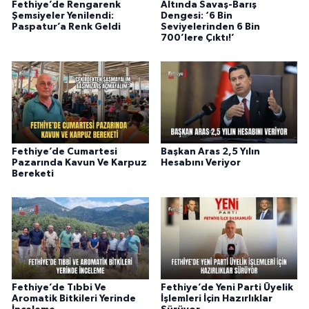
Fethiye’de Rengarenk
Altında Savaş-Barış
Şemsiyeler Yenilendi:
Dengesi: ‘6 Bin
Paspatur’a Renk Geldi
Seviyelerinden 6 Bin
700’lere Çıktı!’
Fethiye’de Cumartesi
Başkan Aras 2,5 Yılın
Pazarında Kavun Ve Karpuz
Hesabını Veriyor
Bereketi
Fethiye’de Tıbbi Ve
Fethiye’de Yeni Parti Üyelik
Aromatik Bitkileri Yerinde
İşlemleri İçin Hazırlıklar