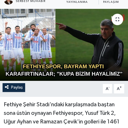
SERBEST MUHABIR
YAYINLANMA
PAYLAŞIM
Turizm
Paylaş
-
+
A
A
Fethiye Şehir Stadı'ndaki karşılaşmada baştan
sona üstün oynayan Fethiyespor, Yusuf Türk 2,
Uğur Ayhan ve Ramazan Çevik'in golleri ile 1461