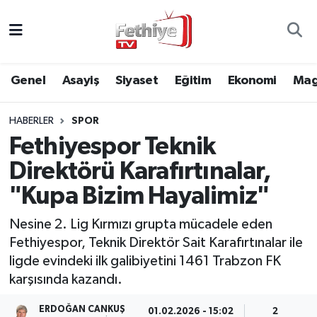
Genel
Muğla Nöbetçi Eczaneler
Genel
Asayiş
Siyaset
Eğitim
Ekonomi
Mag
Siyaset
Muğla Hava Durumu
HABERLER
SPOR
Asayiş
Muğla Namaz Vakitleri
Fethiyespor Teknik
Eğitim
Muğla Trafik Yoğunluk Haritası
Direktörü Karafırtınalar,
"Kupa Bizim Hayalimiz"
Ekonomi
Süper Lig Puan Durumu ve Fikstür
Nesine 2. Lig Kırmızı grupta mücadele eden
Kültür
Tüm Manşetler
Fethiyespor, Teknik Direktör Sait Karafırtınalar ile
ligde evindeki ilk galibiyetini 1461 Trabzon FK
Magazin
Son Dakika Haberleri
karşısında kazandı.
Spor
Haber Arşivi
ERDOĞAN CANKUŞ
01.02.2026 - 15:02
2