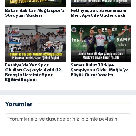
Bakan Bak’tan Muğlaspor’a
Fethiyespor, Savunmasını
Stadyum Müjdesi
Mert Apat ile Güçlendirdi
Fethiye’de Yaz Spor
Samet Bulut Türkiye
Okulları Coşkuyla Açıldı 12
Şampiyonu Oldu, Muğla’ya
Branşta Ücretsiz Spor
Büyük Gurur Yaşattı
Eğitimi Başladı
Yorumlar