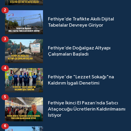
2
Fethiye’de Trafikte Akıllı Dijital
Tabelalar Devreye Giriyor
3
Fethiye’de Doğalgaz Altyapı
Çalışmaları Başladı
4
Fethiye'de "Lezzet Sokağı"na
Kaldırım İşgali Denetimi
5
Fethiye İkinci El Pazarı’nda Satıcı
Ataçocuğu Ücretlerin Kaldırılmasını
İstiyor
6