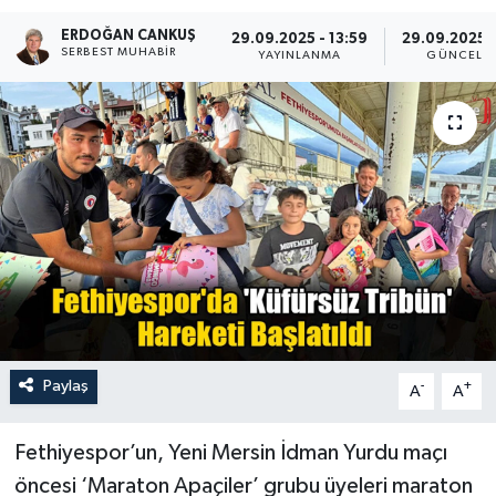
ERDOĞAN CANKUŞ
Turizm
29.09.2025 - 13:59
29.09.2025 -
SERBEST MUHABIR
YAYINLANMA
GÜNCELL
Paylaş
-
+
A
A
Fethiyespor’un, Yeni Mersin İdman Yurdu maçı
öncesi ‘Maraton Apaçiler’ grubu üyeleri maraton