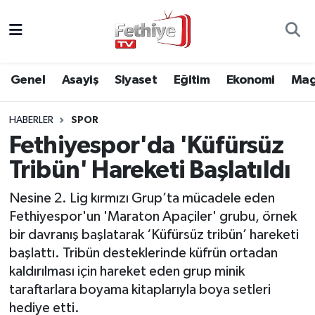
Genel
Muğla Nöbetçi Eczaneler
Genel
Asayiş
Siyaset
Eğitim
Ekonomi
Mag
Siyaset
Muğla Hava Durumu
HABERLER
SPOR
Asayiş
Muğla Namaz Vakitleri
Fethiyespor'da 'Küfürsüz
Eğitim
Muğla Trafik Yoğunluk Haritası
Tribün' Hareketi Başlatıldı
Ekonomi
Süper Lig Puan Durumu ve Fikstür
Nesine 2. Lig kırmızı Grup’ta mücadele eden
Fethiyespor'un 'Maraton Apaçiler' grubu, örnek
Kültür
Tüm Manşetler
bir davranış başlatarak ‘Küfürsüz tribün’ hareketi
başlattı. Tribün desteklerinde küfrün ortadan
Magazin
Son Dakika Haberleri
kaldırılması için hareket eden grup minik
taraftarlara boyama kitaplarıyla boya setleri
Spor
Haber Arşivi
hediye etti.