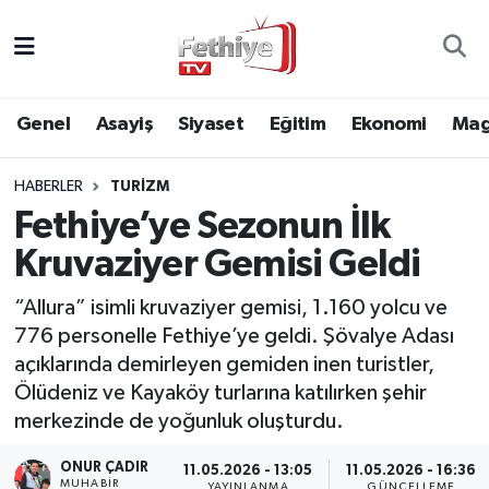
Genel
Muğla Nöbetçi Eczaneler
Genel
Asayiş
Siyaset
Eğitim
Ekonomi
Mag
Siyaset
Muğla Hava Durumu
HABERLER
TURIZM
Asayiş
Muğla Namaz Vakitleri
Fethiye’ye Sezonun İlk
Eğitim
Muğla Trafik Yoğunluk Haritası
Kruvaziyer Gemisi Geldi
Ekonomi
Süper Lig Puan Durumu ve Fikstür
“Allura” isimli kruvaziyer gemisi, 1.160 yolcu ve
776 personelle Fethiye’ye geldi. Şövalye Adası
Kültür
Tüm Manşetler
açıklarında demirleyen gemiden inen turistler,
Ölüdeniz ve Kayaköy turlarına katılırken şehir
Magazin
Son Dakika Haberleri
merkezinde de yoğunluk oluşturdu.
ONUR ÇADIR
Spor
Haber Arşivi
11.05.2026 - 13:05
11.05.2026 - 16:36
MUHABİR
YAYINLANMA
GÜNCELLEME