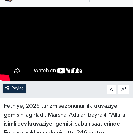
Turizm
Paylaş
-
+
A
A
Fethiye, 2026 turizm sezonunun ilk kruvaziyer
gemisini ağırladı. Marshal Adaları bayraklı “Allura”
isimli dev kruvaziyer gemisi, sabah saatlerinde
Fethiye açıklarına demir attı. 246 metre