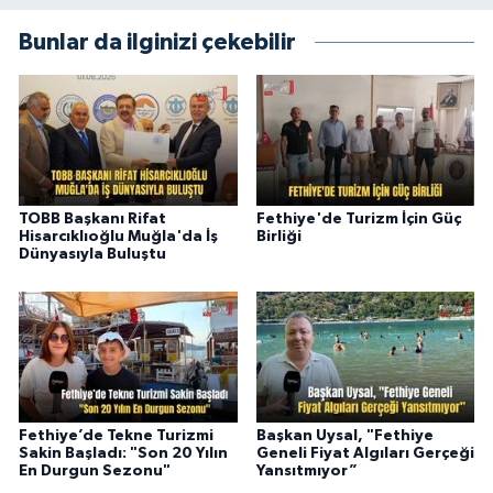
Bunlar da ilginizi çekebilir
TOBB Başkanı Rifat
Fethiye'de Turizm İçin Güç
Hisarcıklıoğlu Muğla'da İş
Birliği
Dünyasıyla Buluştu
Fethiye’de Tekne Turizmi
Başkan Uysal, "Fethiye
Sakin Başladı: "Son 20 Yılın
Geneli Fiyat Algıları Gerçeği
En Durgun Sezonu"
Yansıtmıyor”