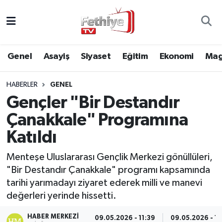
Genel
Muğla Nöbetçi Eczaneler
Genel
Asayiş
Siyaset
Eğitim
Ekonomi
Mag
Siyaset
Muğla Hava Durumu
HABERLER
GENEL
Asayiş
Muğla Namaz Vakitleri
Gençler "Bir Destandır
Eğitim
Muğla Trafik Yoğunluk Haritası
Çanakkale" Programına
Katıldı
Ekonomi
Süper Lig Puan Durumu ve Fikstür
Menteşe Uluslararası Gençlik Merkezi gönüllüleri,
Kültür
Tüm Manşetler
"Bir Destandır Çanakkale" programı kapsamında
tarihi yarımadayı ziyaret ederek milli ve manevi
Magazin
Son Dakika Haberleri
değerleri yerinde hissetti.
Spor
Haber Arşivi
HABER MERKEZI
09.05.2026 - 11:39
09.05.2026 - 11