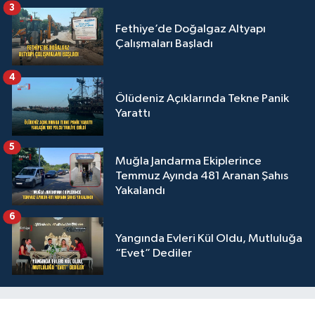
3
Fethiye’de Doğalgaz Altyapı
Çalışmaları Başladı
4
Ölüdeniz Açıklarında Tekne Panik
Yarattı
5
Muğla Jandarma Ekiplerince
Temmuz Ayında 481 Aranan Şahıs
Yakalandı
6
Yangında Evleri Kül Oldu, Mutluluğa
“Evet” Dediler