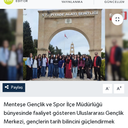
EDITÖR
YAYINLANMA
GÜNCELLEME
Turizm
Paylaş
-
+
A
A
Menteşe Gençlik ve Spor İlçe Müdürlüğü
bünyesinde faaliyet gösteren Uluslararası Gençlik
Merkezi, gençlerin tarih bilincini güçlendirmek