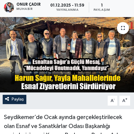
ONUR ÇADIR
01.12.2025 - 11:59
1
MUHABİR
Turizm
YAYINLANMA
PAYLAŞIM
Paylaş
-
+
A
A
Seydikemer’de Ocak ayında gerçekleştirilecek
olan Esnaf ve Sanatkârlar Odası Başkanlığı