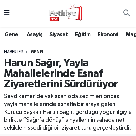
Genel
Muğla Nöbetçi Eczaneler
Genel
Asayiş
Siyaset
Eğitim
Ekonomi
Mag
Siyaset
Muğla Hava Durumu
HABERLER
GENEL
Asayiş
Muğla Namaz Vakitleri
Harun Sağır, Yayla
Eğitim
Muğla Trafik Yoğunluk Haritası
Mahallelerinde Esnaf
Ziyaretlerini Sürdürüyor
Ekonomi
Süper Lig Puan Durumu ve Fikstür
Seydikemer’de yaklaşan oda seçimleri öncesi
Kültür
Tüm Manşetler
yayla mahallelerinde esnafla bir araya gelen
Kurucu Başkan Harun Sağır, gördüğü yoğun ilgiyle
Magazin
Son Dakika Haberleri
birlikte “Sağır’a dönüş” sinyallerinin sahada net
şekilde hissedildiği bir ziyaret turu gerçekleştirdi.
Spor
Haber Arşivi