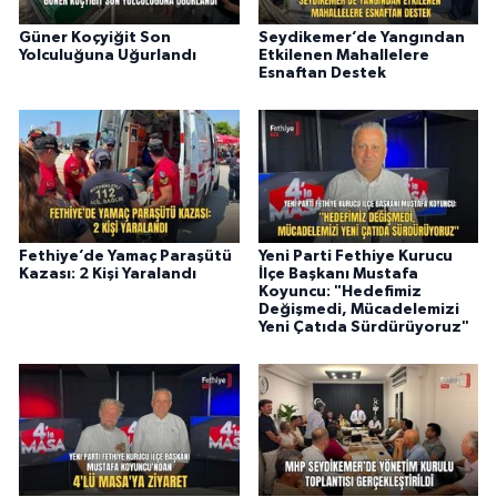
Güner Koçyiğit Son
Seydikemer’de Yangından
Yolculuğuna Uğurlandı
Etkilenen Mahallelere
Esnaftan Destek
Fethiye’de Yamaç Paraşütü
Yeni Parti Fethiye Kurucu
Kazası: 2 Kişi Yaralandı
İlçe Başkanı Mustafa
Koyuncu: "Hedefimiz
Değişmedi, Mücadelemizi
Yeni Çatıda Sürdürüyoruz"