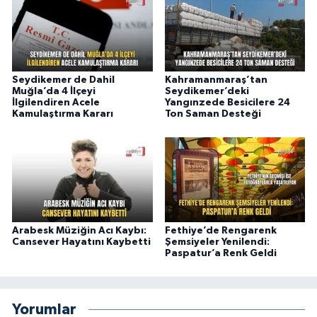
Seydikemer de Dahil
Kahramanmaraş’tan
Muğla’da 4 İlçeyi
Seydikemer’deki
İlgilendiren Acele
Yangınzede Besicilere 24
Kamulaştırma Kararı
Ton Saman Desteği
Arabesk Müziğin Acı Kaybı:
Fethiye’de Rengarenk
Cansever Hayatını Kaybetti
Şemsiyeler Yenilendi:
Paspatur’a Renk Geldi
Yorumlar