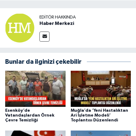
EDITÖR HAKKINDA
Haber Merkezi
Bunlar da ilginizi çekebilir
Esenköy’de
Muğla’da ‘Yeni Hastalıktan
Vatandaşlardan Örnek
Ari İşletme Modeli’
Çevre Temizliği
Toplantısı Düzenlendi