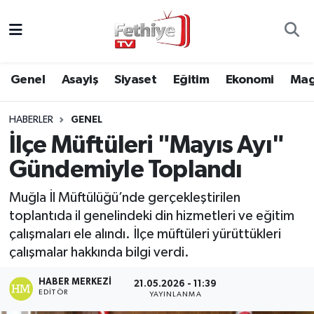
Genel
Muğla Nöbetçi Eczaneler
Genel
Asayiş
Siyaset
Eğitim
Ekonomi
Mag
Siyaset
Muğla Hava Durumu
HABERLER
GENEL
Asayiş
Muğla Namaz Vakitleri
İlçe Müftüleri "Mayıs Ayı"
Eğitim
Muğla Trafik Yoğunluk Haritası
Gündemiyle Toplandı
Ekonomi
Süper Lig Puan Durumu ve Fikstür
Muğla İl Müftülüğü’nde gerçekleştirilen
toplantıda il genelindeki din hizmetleri ve eğitim
Kültür
Tüm Manşetler
çalışmaları ele alındı. İlçe müftüleri yürüttükleri
çalışmalar hakkında bilgi verdi.
Magazin
Son Dakika Haberleri
HABER MERKEZI
21.05.2026 - 11:39
EDITÖR
YAYINLANMA
Spor
Haber Arşivi