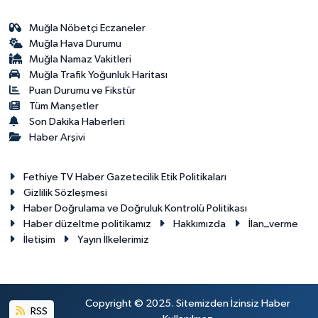
Muğla Nöbetçi Eczaneler
Muğla Hava Durumu
Muğla Namaz Vakitleri
Muğla Trafik Yoğunluk Haritası
Puan Durumu ve Fikstür
Tüm Manşetler
Son Dakika Haberleri
Haber Arşivi
Fethiye TV Haber Gazetecilik Etik Politikaları
Gizlilik Sözleşmesi
Haber Doğrulama ve Doğruluk Kontrolü Politikası
Haber düzeltme politikamız
Hakkımızda
İlan_verme
İletişim
Yayın İlkelerimiz
Copyright © 2025. Sitemizden İzinsiz Haber
RSS