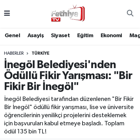
Genel
Muğla Nöbetçi Eczaneler
Genel
Asayiş
Siyaset
Eğitim
Ekonomi
Mag
Siyaset
Muğla Hava Durumu
HABERLER
TÜRKIYE
Asayiş
Muğla Namaz Vakitleri
İnegöl Belediyesi'nden
Eğitim
Muğla Trafik Yoğunluk Haritası
Ödüllü Fikir Yarışması: "Bir
Fikir Bir İnegöl"
Ekonomi
Süper Lig Puan Durumu ve Fikstür
İnegöl Belediyesi tarafından düzenlenen "Bir Fikir
Kültür
Tüm Manşetler
Bir İnegöl" ödüllü fikir yarışması, lise ve üniversite
öğrencilerinin yenilikçi projelerini desteklemek
Magazin
Son Dakika Haberleri
için başvuruları kabul etmeye başladı. Toplam
ödül 135 bin TL!
Spor
Haber Arşivi