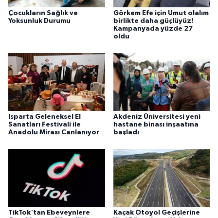
Çocukların Sağlık ve
Görkem Efe için Umut olalım
Yoksunluk Durumu
birlikte daha güçlüyüz!
Kampanyada yüzde 27
oldu
Isparta Geleneksel El
Akdeniz Üniversitesi yeni
Sanatları Festivali ile
hastane binası inşaatına
Anadolu Mirası Canlanıyor
başladı
TikTok'tan Ebeveynlere
Kaçak Otoyol Geçişlerine