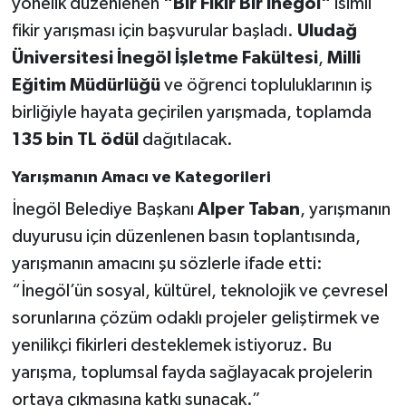
yönelik düzenlenen
"Bir Fikir Bir İnegöl"
isimli
fikir yarışması için başvurular başladı.
Uludağ
Üniversitesi İnegöl İşletme Fakültesi
,
Milli
Eğitim Müdürlüğü
ve öğrenci topluluklarının iş
birliğiyle hayata geçirilen yarışmada, toplamda
135 bin TL ödül
dağıtılacak.
Yarışmanın Amacı ve Kategorileri
İnegöl Belediye Başkanı
Alper Taban
, yarışmanın
duyurusu için düzenlenen basın toplantısında,
yarışmanın amacını şu sözlerle ifade etti:
“İnegöl’ün sosyal, kültürel, teknolojik ve çevresel
sorunlarına çözüm odaklı projeler geliştirmek ve
yenilikçi fikirleri desteklemek istiyoruz. Bu
yarışma, toplumsal fayda sağlayacak projelerin
ortaya çıkmasına katkı sunacak.”