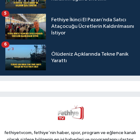
5
Fethiye İkinci El Pazarı’nda Satıcı
Ataçocuğu Ücretlerin Kaldırılmasını
İstiyor
6
Ölüdeniz Açıklarında Tekne Panik
Yarattı
fethiyetvcom, fethiye'nin haber, spor, program ve eğlence kanalı
olarak sizlere bölgenin en iyi haberleri ve programlarını ulaştırır