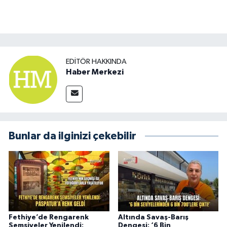
EDITÖR HAKKINDA
Haber Merkezi
Bunlar da ilginizi çekebilir
Fethiye’de Rengarenk
Altında Savaş-Barış
Şemsiyeler Yenilendi:
Dengesi: ‘6 Bin