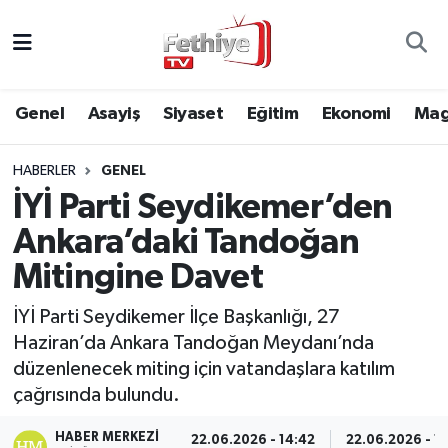
Genel
Muğla Nöbetçi Eczaneler
Genel
Asayiş
Siyaset
Eğitim
Ekonomi
Mag
Siyaset
Muğla Hava Durumu
HABERLER
GENEL
Asayiş
Muğla Namaz Vakitleri
İYİ Parti Seydikemer’den
Eğitim
Muğla Trafik Yoğunluk Haritası
Ankara’daki Tandoğan
Mitingine Davet
Ekonomi
Süper Lig Puan Durumu ve Fikstür
İYİ Parti Seydikemer İlçe Başkanlığı, 27
Kültür
Tüm Manşetler
Haziran’da Ankara Tandoğan Meydanı’nda
düzenlenecek miting için vatandaşlara katılım
Magazin
Son Dakika Haberleri
çağrısında bulundu.
Spor
Haber Arşivi
HABER MERKEZI
22.06.2026 - 14:42
22.06.2026 - 1