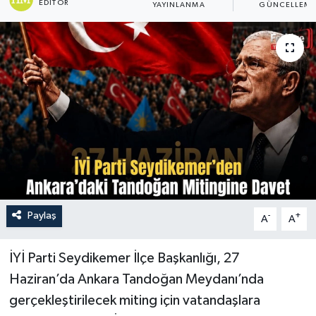
EDITÖR
YAYINLANMA
GÜNCELLEM
Turizm
Paylaş
-
+
A
A
İYİ Parti Seydikemer İlçe Başkanlığı, 27
Haziran’da Ankara Tandoğan Meydanı’nda
gerçekleştirilecek miting için vatandaşlara