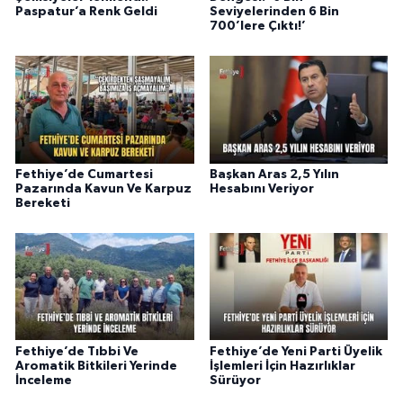
Paspatur’a Renk Geldi
Seviyelerinden 6 Bin
700’lere Çıktı!’
Fethiye’de Cumartesi
Başkan Aras 2,5 Yılın
Pazarında Kavun Ve Karpuz
Hesabını Veriyor
Bereketi
Fethiye’de Tıbbi Ve
Fethiye’de Yeni Parti Üyelik
Aromatik Bitkileri Yerinde
İşlemleri İçin Hazırlıklar
İnceleme
Sürüyor