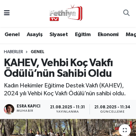
Genel
Muğla Nöbetçi Eczaneler
Genel
Asayiş
Siyaset
Eğitim
Ekonomi
Mag
Siyaset
Muğla Hava Durumu
HABERLER
GENEL
Asayiş
Muğla Namaz Vakitleri
KAHEV, Vehbi Koç Vakfı
Eğitim
Muğla Trafik Yoğunluk Haritası
Ödülü’nün Sahibi Oldu
Ekonomi
Süper Lig Puan Durumu ve Fikstür
Kadın Hekimler Eğitime Destek Vakfı (KAHEV),
2024 yılı Vehbi Koç Vakfı Ödülü’nün sahibi oldu.
Kültür
Tüm Manşetler
ESRA KAPICI
21.08.2025 - 11:31
21.08.2025 - 11:34
MUHABİR
YAYINLANMA
GÜNCELLEME
Magazin
Son Dakika Haberleri
Spor
Haber Arşivi