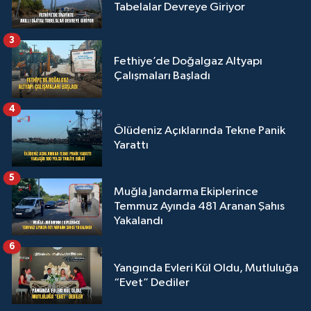
Tabelalar Devreye Giriyor
3
Fethiye’de Doğalgaz Altyapı
Çalışmaları Başladı
4
Ölüdeniz Açıklarında Tekne Panik
Yarattı
5
Muğla Jandarma Ekiplerince
Temmuz Ayında 481 Aranan Şahıs
Yakalandı
6
Yangında Evleri Kül Oldu, Mutluluğa
“Evet” Dediler