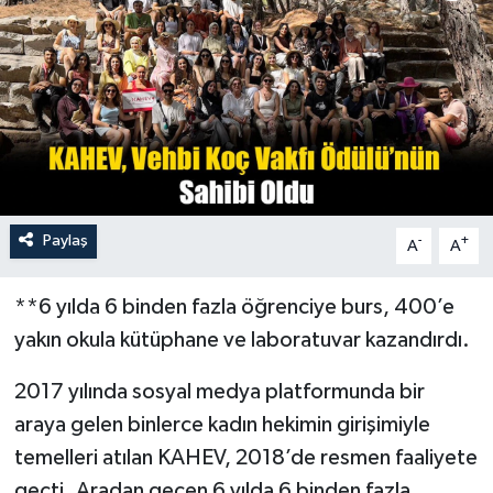
Turizm
Paylaş
-
+
A
A
**6 yılda 6 binden fazla öğrenciye burs, 400’e
yakın okula kütüphane ve laboratuvar kazandırdı.
2017 yılında sosyal medya platformunda bir
araya gelen binlerce kadın hekimin girişimiyle
temelleri atılan KAHEV, 2018’de resmen faaliyete
geçti. Aradan geçen 6 yılda 6 binden fazla