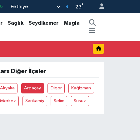
°
Fethiye
16
23
0
r
Sağlık
Seydikemer
Muğla
08
0
12
0
ars Diğer İlçeler
Akyaka
Arpaçay
Digor
Kağizman
Merkez
Sarikamiş
Selim
Susuz