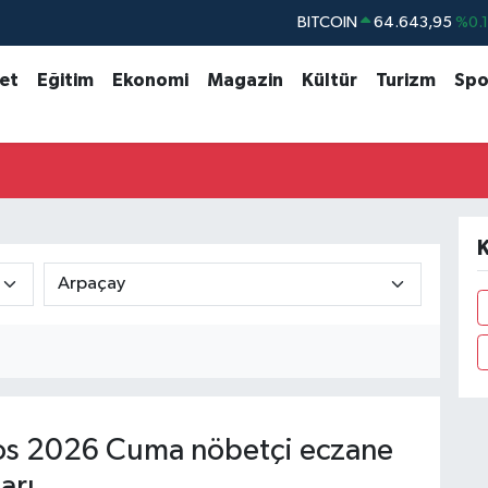
BITCOIN
64.643,95
%0.
DOLAR
47,6704
%
set
Eğitim
Ekonomi
Magazin
Kültür
Turizm
Spo
EURO
55,0406
%-0.
STERLİN
64,2143
%
GRAM ALTIN
6500.87
%0.
BİST100
13.799
%7
K
s 2026 Cuma nöbetçi eczane
arı