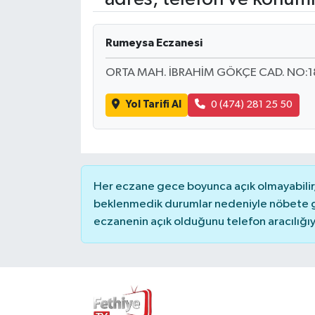
Turizm
Rumeysa Eczanesi
ORTA MAH. İBRAHİM GÖKÇE CAD. NO:1
Yol Tarifi Al
0 (474) 281 25 50
Her eczane gece boyunca açık olmayabilir, 
beklenmedik durumlar nedeniyle nöbete g
eczanenin açık olduğunu telefon aracılığıyla 