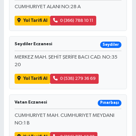
CUMHURIYET ALANI NO:28 A
Yol Tarifi Al
0 (366) 788 10 11
Seydiler Eczanesi
Seydiler
MERKEZ MAH. ŞEHİT ŞERİFE BACI CAD. NO:35
20
Yol Tarifi Al
0 (538) 279 36 69
Vatan Eczanesi
Pınarbaşı
CUMHURIYET MAH. CUMHURIYET MEYDANI
NO:1 B