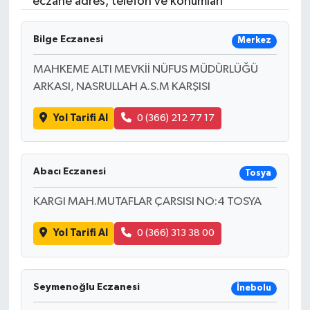
eczane adres, telefon ve konumları
Turizm
Bilge Eczanesi
Merkez
MAHKEME ALTI MEVKİİ NÜFUS MÜDÜRLÜĞÜ
ARKASI, NASRULLAH A.S.M KARŞISI
Yol Tarifi Al
0 (366) 212 77 17
Abacı Eczanesi
Tosya
KARGI MAH.MUTAFLAR ÇARSISI NO:4 TOSYA
Yol Tarifi Al
0 (366) 313 38 00
Seymenoğlu Eczanesi
İnebolu