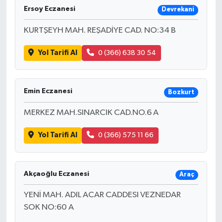
Ersoy Eczanesi
Devrekani
KURTŞEYH MAH. REŞADİYE CAD. NO:34 B
Yol Tarifi Al
0 (366) 638 30 54
Emin Eczanesi
Bozkurt
MERKEZ MAH.SINARCIK CAD.NO.6 A
Yol Tarifi Al
0 (366) 575 11 66
Akçaoğlu Eczanesi
Araç
YENİ MAH. ADIL ACAR CADDESI VEZNEDAR
SOK NO:60 A