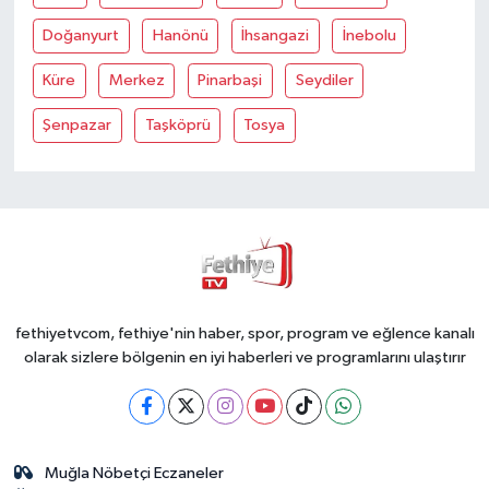
Doğanyurt
Hanönü
İhsangazi
İnebolu
Küre
Merkez
Pinarbaşi
Seydiler
Şenpazar
Taşköprü
Tosya
fethiyetvcom, fethiye'nin haber, spor, program ve eğlence kanalı
olarak sizlere bölgenin en iyi haberleri ve programlarını ulaştırır
Muğla Nöbetçi Eczaneler