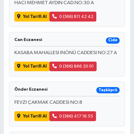
HACI MEHMET AYDIN CAD.NO:30 A
Yol Tarifi Al
0 (366) 811 42 42
Can Eczanesi
Cide
KASABA MAHALLESI INÖNÜ CADDESI NO:27 A
Yol Tarifi Al
0 (366) 866 20 01
Önder Eczanesi
Taşköprü
FEVZI ÇAKMAK CADDESI NO:8
Yol Tarifi Al
0 (366) 417 16 55