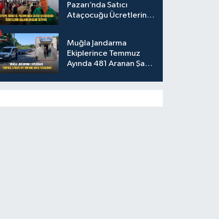
Pazarı’nda Satıcı
Ataçocuğu Ücretlerin
Kaldırılmasını İstiyor
Muğla Jandarma
Ekiplerince Temmuz
Ayında 481 Aranan Şahıs
Yakalandı