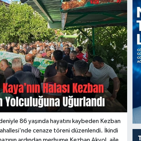
 nedeniyle 86 yaşında hayatını kaybeden Kezban
Mahallesi'nde cenaze töreni düzenlendi. İkindi
mazının ardından merhume Kezban Akyol, aile