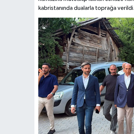
kabristanında dualarla toprağa verildi