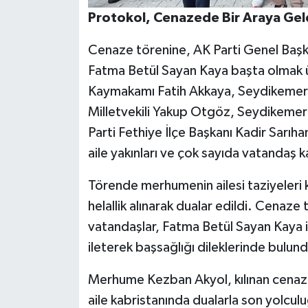
Protokol, Cenazede Bir Araya Gel
Cenaze törenine, AK Parti Genel Başka
Fatma Betül Sayan Kaya başta olmak ü
Kaymakamı Fatih Akkaya, Seydikemer 
Milletvekili Yakup Otgöz, Seydikemer
Parti Fethiye İlçe Başkanı Kadir Sarıha
aile yakınları ve çok sayıda vatandaş ka
Törende merhumenin ailesi taziyeleri
helallik alınarak dualar edildi. Cenaze
vatandaşlar, Fatma Betül Sayan Kaya il
ileterek başsağlığı dileklerinde bulun
Merhume Kezban Akyol, kılınan cenaze
aile kabristanında dualarla son yolcul