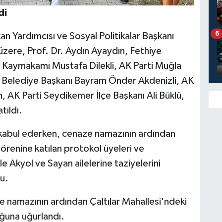
di
6
n Yardımcısı ve Sosyal Politikalar Başkanı
zere, Prof. Dr. Aydın Ayaydın, Fethiye
Kaymakamı Mustafa Dilekli, AK Parti Muğla
 Belediye Başkanı Bayram Önder Akdenizli, AK
n, AK Parti Seydikemer İlçe Başkanı Ali Büklü,
tıldı.
 kabul ederken, cenaze namazının ardından
 törenine katılan protokol üyeleri ve
e Akyol ve Sayan ailelerine taziyelerini
du.
 namazının ardından Çaltılar Mahallesi'ndeki
uğuna uğurlandı.