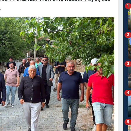
1
.
2
3
4
5