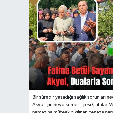
Turizm
Bir süredir yaşadığı sağlık sorunları
Akyol için Seydikemer İlçesi Çaltılar 
namazına müteakip kılınan cenaze na