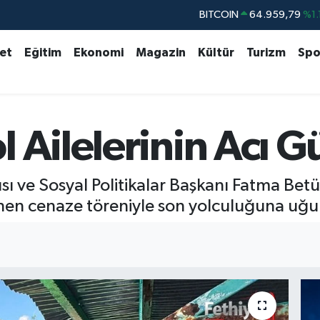
DOLAR
47,7436
%0.
EURO
55,2510
%0.
set
Eğitim
Ekonomi
Magazin
Kültür
Turizm
Spo
STERLİN
64,4811
%0.
GRAM ALTIN
6660.55
%0.
BİST100
13.779
%-
 Ailelerinin Acı 
BITCOIN
64.959,79
%1.
sı ve Sosyal Politikalar Başkanı Fatma Bet
en cenaze töreniyle son yolculuğuna uğur