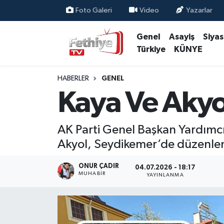
Foto Galeri
Video
Yazarlar
Genel
Asayiş
Siya
Genel
Muğla Nöbetçi Eczaneler
Türkiye
KÜNYE
Siyaset
Muğla Hava Durumu
HABERLER
GENEL
Asayiş
Muğla Namaz Vakitleri
Kaya Ve Akyol
Eğitim
Muğla Trafik Yoğunluk Haritası
AK Parti Genel Başkan Yardımcı
Ekonomi
Süper Lig Puan Durumu ve Fikstür
Akyol, Seydikemer’de düzenlen
Kültür
Tüm Manşetler
ONUR ÇADIR
04.07.2026 - 18:17
MUHABİR
YAYINLANMA
Magazin
Son Dakika Haberleri
Spor
Haber Arşivi