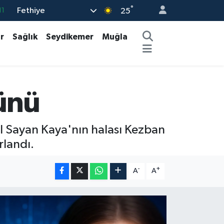
°
Fethiye
18
25
32
r
Sağlık
Seydikemer
Muğla
38
03
14
Günü
11
ül Sayan Kaya'nın halası Kezban
landı.
-
+
A
A