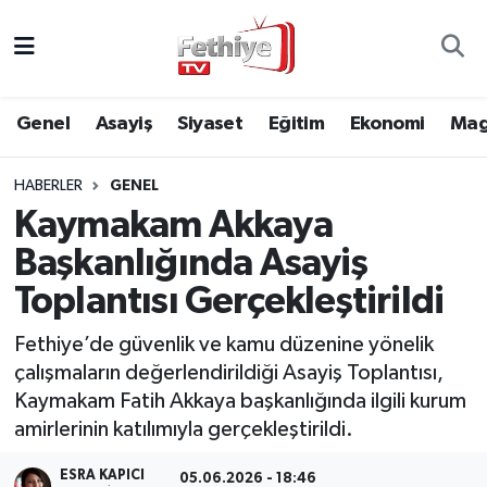
Genel
Muğla Nöbetçi Eczaneler
Genel
Asayiş
Siyaset
Eğitim
Ekonomi
Mag
Siyaset
Muğla Hava Durumu
HABERLER
GENEL
Asayiş
Muğla Namaz Vakitleri
Kaymakam Akkaya
Eğitim
Muğla Trafik Yoğunluk Haritası
Başkanlığında Asayiş
Toplantısı Gerçekleştirildi
Ekonomi
Süper Lig Puan Durumu ve Fikstür
Fethiye’de güvenlik ve kamu düzenine yönelik
Kültür
Tüm Manşetler
çalışmaların değerlendirildiği Asayiş Toplantısı,
Kaymakam Fatih Akkaya başkanlığında ilgili kurum
Magazin
Son Dakika Haberleri
amirlerinin katılımıyla gerçekleştirildi.
Spor
Haber Arşivi
ESRA KAPICI
05.06.2026 - 18:46