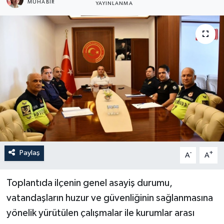
MUHABİR
YAYINLANMA
Turizm
Paylaş
-
+
A
A
Toplantıda ilçenin genel asayiş durumu,
vatandaşların huzur ve güvenliğinin sağlanmasına
yönelik yürütülen çalışmalar ile kurumlar arası