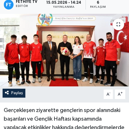
FETHIYE TV
15.05.2026 - 14:24
6
EDITÖR
YAYINLANMA
PAYLAŞIM
Turizm
Paylaş
-
+
A
A
Gerçekleşen ziyarette gençlerin spor alanındaki
başarıları ve Gençlik Haftası kapsamında
yapılacak etkinlikler hakkında değerlendirmelerde