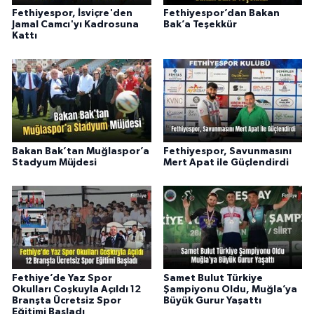
Fethiyespor, İsviçre'den
Fethiyespor’dan Bakan
Jamal Camcı'yı Kadrosuna
Bak’a Teşekkür
Kattı
Bakan Bak’tan Muğlaspor’a
Fethiyespor, Savunmasını
Stadyum Müjdesi
Mert Apat ile Güçlendirdi
Fethiye’de Yaz Spor
Samet Bulut Türkiye
Okulları Coşkuyla Açıldı 12
Şampiyonu Oldu, Muğla’ya
Branşta Ücretsiz Spor
Büyük Gurur Yaşattı
Eğitimi Başladı