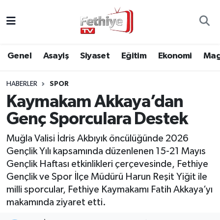
Genel
Muğla Nöbetçi Eczaneler
Genel
Asayiş
Siyaset
Eğitim
Ekonomi
Mag
Siyaset
Muğla Hava Durumu
HABERLER
SPOR
Asayiş
Muğla Namaz Vakitleri
Kaymakam Akkaya’dan
Eğitim
Muğla Trafik Yoğunluk Haritası
Genç Sporculara Destek
Ekonomi
Süper Lig Puan Durumu ve Fikstür
Muğla Valisi İdris Akbıyık öncülüğünde 2026
Gençlik Yılı kapsamında düzenlenen 15-21 Mayıs
Kültür
Tüm Manşetler
Gençlik Haftası etkinlikleri çerçevesinde, Fethiye
Gençlik ve Spor İlçe Müdürü Harun Reşit Yiğit ile
Magazin
Son Dakika Haberleri
milli sporcular, Fethiye Kaymakamı Fatih Akkaya’yı
makamında ziyaret etti.
Spor
Haber Arşivi