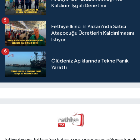
Kaldırım İşgali Denetimi
5
Fethiye İkinci El Pazarı’nda Satıcı
Ataçocuğu Ücretlerin Kaldırılmasını
İstiyor
6
Ölüdeniz Açıklarında Tekne Panik
Yarattı
fethiyetvcom, fethiye'nin haber, spor, program ve eğlence kanalı