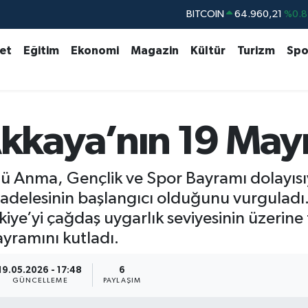
BITCOIN
64.960,21
%0.8
DOLAR
47,7436
%0.1
set
Eğitim
Ekonomi
Magazin
Kültür
Turizm
Spo
EURO
55,2510
%0.3
STERLİN
64,4811
%0.3
GRAM ALTIN
6660.55
%0.0
kaya’nın 19 Mayı
BİST100
13.779
%-1
’ü Anma, Gençlik ve Spor Bayramı dolayısı
adelesinin başlangıcı olduğunu vurguladı.
iye’yi çağdaş uygarlık seviyesinin üzerine
ayramını kutladı.
19.05.2026 - 17:48
6
GÜNCELLEME
PAYLAŞIM