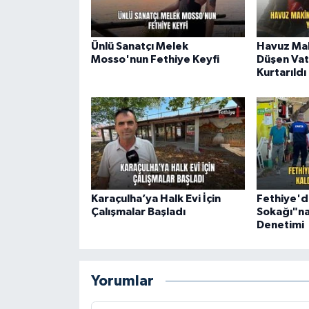
Ünlü Sanatçı Melek
Havuz Mak
Mosso'nun Fethiye Keyfi
Düşen Vat
Kurtarıldı
Karaçulha’ya Halk Evi İçin
Fethiye'd
Çalışmalar Başladı
Sokağı"na 
Denetimi
Yorumlar