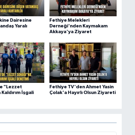
ine Dairesine
Fethiye Melekleri
andaş Yaralı
Derneği'nden Kaymakam
Akkaya'ya Ziyaret
e "Lezzet
Fethiye TV'den Ahmet Yasin
Kaldırım İşgali
Çolak'a Hayırlı Olsun Ziyareti