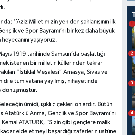
dı.
; ‘’Aziz Milletimizin yeniden şahlanışının ilk
1
ençlik ve Spor Bayramı’nı bir kez daha büyük
n heyecanını yaşıyoruz.
yıs 1919 tarihinde Samsun’da başlattığı
2
k istenen bir milletin küllerinden tekrar
yakılan “İstiklal Meşalesi” Amasya, Sivas ve
 dile tüm vatana yayılmış, nihayetinde
3
e dönüşmüştür.
eceğin ümidi, ışıklı çiçekleri onlardır. Bütün
ıs Atatürk’ü Anma, Gençlik ve Spor Bayramı’nı
4
Kemal ATATÜRK, “Sizin gibi gençlere malik
 kadar elde etmeyi başardığı zaferlerin üstüne