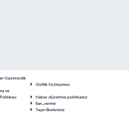
er Gazetecilik
Gizlilik Sözleşmesi
ma ve
olitikası
Haber düzeltme politikamız
İlan_verme
Yayın İlkelerimiz