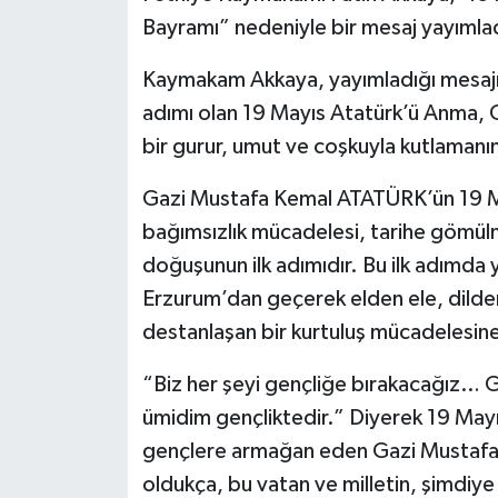
Bayramı” nedeniyle bir mesaj yayımla
Kaymakam Akkaya, yayımladığı mesajında
adımı olan 19 Mayıs Atatürk’ü Anma, G
bir gurur, umut ve coşkuyla kutlamanı
Gazi Mustafa Kemal ATATÜRK’ün 19 Ma
bağımsızlık mücadelesi, tarihe gömülme
doğuşunun ilk adımıdır. Bu ilk adımda 
Erzurum’dan geçerek elden ele, dilden
destanlaşan bir kurtuluş mücadelesin
“Biz her şeyi gençliğe bırakacağız… Gel
ümidim gençliktedir.” Diyerek 19 May
gençlere armağan eden Gazi Mustafa 
oldukça, bu vatan ve milletin, şimdiye