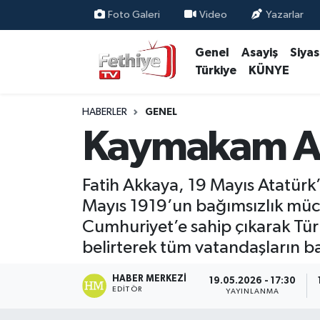
Foto Galeri
Video
Yazarlar
Genel
Asayiş
Siya
Genel
Muğla Nöbetçi Eczaneler
Türkiye
KÜNYE
Siyaset
Muğla Hava Durumu
HABERLER
GENEL
Asayiş
Muğla Namaz Vakitleri
Kaymakam Ak
Eğitim
Muğla Trafik Yoğunluk Haritası
Fatih Akkaya, 19 Mayıs Atatürk
Ekonomi
Süper Lig Puan Durumu ve Fikstür
Mayıs 1919’un bağımsızlık müc
Cumhuriyet’e sahip çıkarak Türk
Kültür
Tüm Manşetler
belirterek tüm vatandaşların b
Magazin
Son Dakika Haberleri
HABER MERKEZI
19.05.2026 - 17:30
EDITÖR
YAYINLANMA
Spor
Haber Arşivi