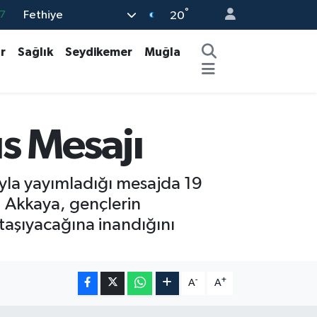
°
Fethiye
7
20
8
r
Sağlık
Seydikemer
Muğla
2
8
3
s Mesajı
4
yla yayımladığı mesajda 19
 Akkaya, gençlerin
 taşıyacağına inandığını
-
+
A
A