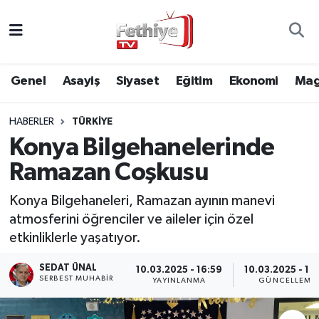
Genel
Muğla Nöbetçi Eczaneler
Genel
Asayiş
Siyaset
Eğitim
Ekonomi
Mag
Siyaset
Muğla Hava Durumu
HABERLER
TÜRKIYE
Asayiş
Muğla Namaz Vakitleri
Konya Bilgehanelerinde
Eğitim
Muğla Trafik Yoğunluk Haritası
Ramazan Coşkusu
Ekonomi
Süper Lig Puan Durumu ve Fikstür
Konya Bilgehaneleri, Ramazan ayının manevi
atmosferini öğrenciler ve aileler için özel
Kültür
Tüm Manşetler
etkinliklerle yaşatıyor.
SEDAT ÜNAL
10.03.2025 - 16:59
10.03.2025 - 19
Magazin
Son Dakika Haberleri
SERBEST MUHABIR
YAYINLANMA
GÜNCELLEME
Spor
Haber Arşivi