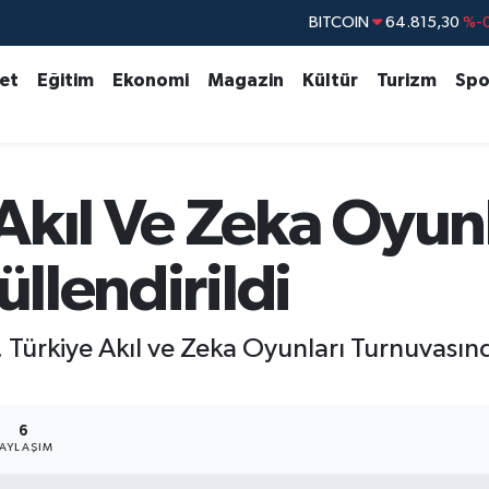
BITCOIN
64.815,30
%-0
DOLAR
47,7436
%0.
set
Eğitim
Ekonomi
Magazin
Kültür
Turizm
Spo
EURO
55,2510
%0.
STERLİN
64,4811
%0.
GRAM ALTIN
6660.55
kıl Ve Zeka Oyunl
BİST100
13.779
%-
üllendirildi
Türkiye Akıl ve Zeka Oyunları Turnuvasında 
6
PAYLAŞIM