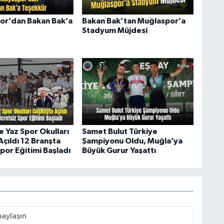
or’dan Bakan Bak’a
Bakan Bak’tan Muğlaspor’a
Stadyum Müjdesi
e Yaz Spor Okulları
Samet Bulut Türkiye
çıldı 12 Branşta
Şampiyonu Oldu, Muğla’ya
por Eğitimi Başladı
Büyük Gurur Yaşattı