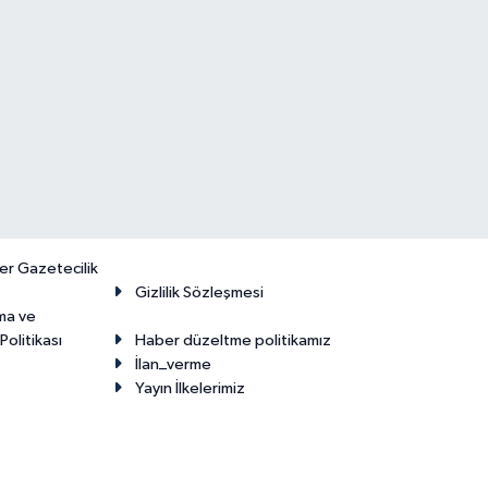
er Gazetecilik
Gizlilik Sözleşmesi
ma ve
olitikası
Haber düzeltme politikamız
İlan_verme
Yayın İlkelerimiz