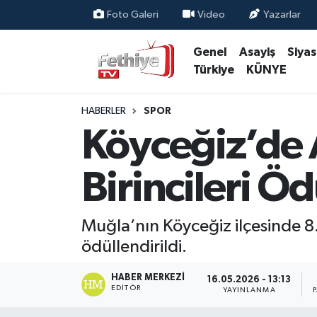
Foto Galeri
Video
Yazarlar
Genel
Asayiş
Siya
Genel
Muğla Nöbetçi Eczaneler
Türkiye
KÜNYE
Siyaset
Muğla Hava Durumu
HABERLER
SPOR
Asayiş
Muğla Namaz Vakitleri
Köyceğiz’de A
Eğitim
Muğla Trafik Yoğunluk Haritası
Birincileri Öd
Ekonomi
Süper Lig Puan Durumu ve Fikstür
Muğla’nın Köyceğiz ilçesinde 8. 
Kültür
Tüm Manşetler
ödüllendirildi.
Magazin
Son Dakika Haberleri
HABER MERKEZI
16.05.2026 - 13:13
EDITÖR
YAYINLANMA
Spor
Haber Arşivi