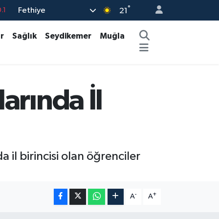
°
.1
Fethiye
21
18
r
Sağlık
Seydikemer
Muğla
32
38
%0
arında İl
14
il birincisi olan öğrenciler
-
+
A
A