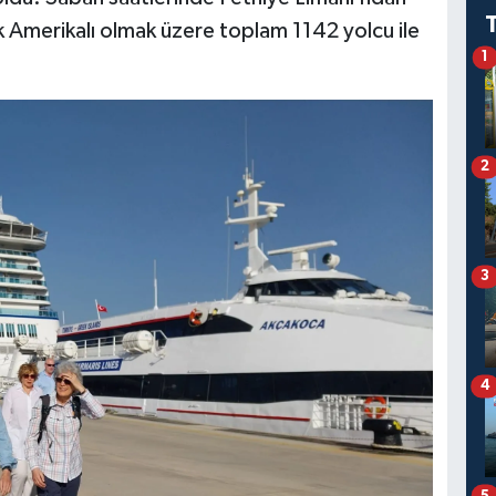
k Amerikalı olmak üzere toplam 1142 yolcu ile
1
2
3
4
5