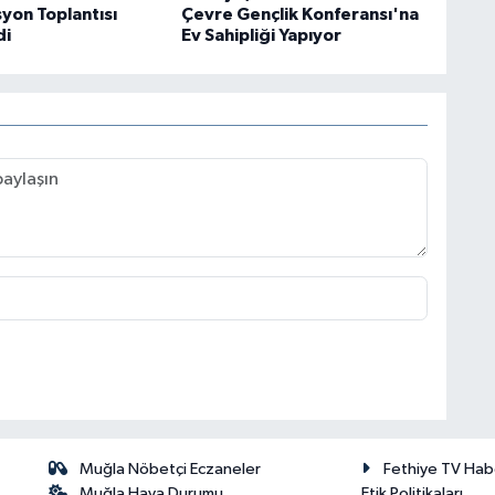
yon Toplantısı
Çevre Gençlik Konferansı'na
di
Ev Sahipliği Yapıyor
Muğla Nöbetçi Eczaneler
Fethiye TV Hab
Muğla Hava Durumu
Etik Politikaları