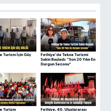
e Turizm İçin Güç
Fethiye’de Tekne Turizmi
Sakin Başladı: "Son 20 Yılın En
Durgun Sezonu"
e Turizm
Fethiye, 40. Uluslararası