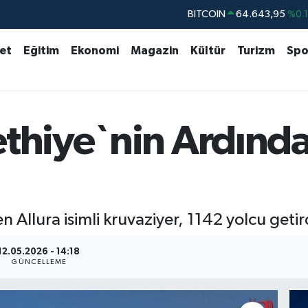
BITCOIN
64.643,95
%0.
DOLAR
47,6704
%
set
Eğitim
Ekonomi
Magazin
Kültür
Turizm
Spo
EURO
55,0406
%-0.
STERLİN
64,2143
%
GRAM ALTIN
6500.87
%0.
BİST100
13.799
%7
ethiye`nin Ardın
 Allura isimli kruvaziyer, 1142 yolcu getir
12.05.2026 - 14:18
GÜNCELLEME