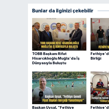
Bunlar da ilginizi çekebilir
TOBB Başkanı Rifat
Fethiye'd
Hisarcıklıoğlu Muğla'da İş
Birliği
Dünyasıyla Buluştu
Başkan Uysal, "Fethiye
Fethiye'd