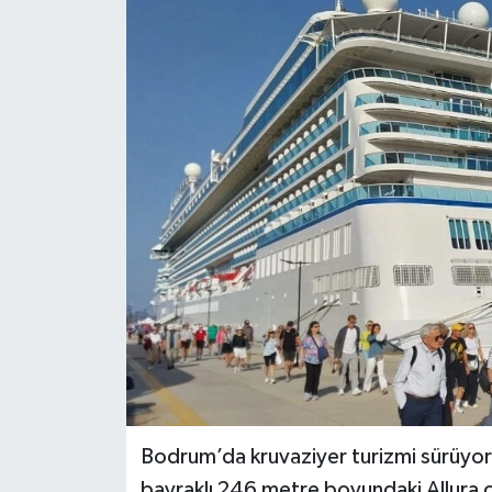
Turizm
Bodrum’da kruvaziyer turizmi sürüyor.
bayraklı 246 metre boyundaki Allura 