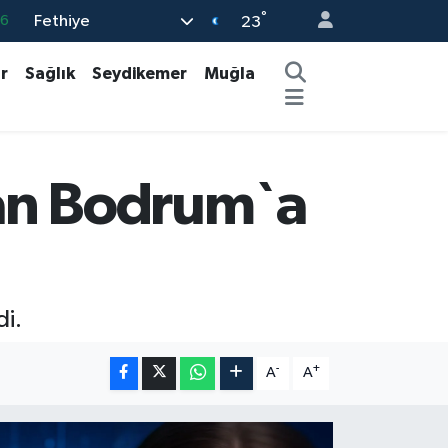
16
°
Fethiye
23
0
r
Sağlık
Seydikemer
Muğla
08
0
12
0
dan Bodrum`a
di.
-
+
A
A