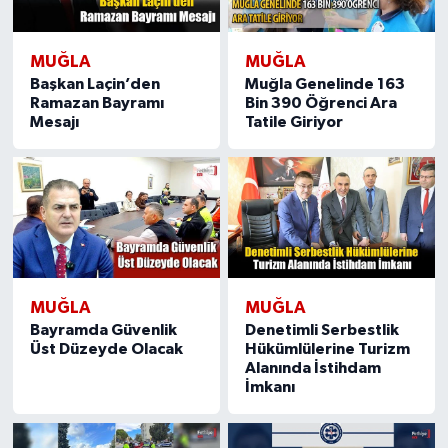
MUĞLA
MUĞLA
Başkan Laçin’den
Muğla Genelinde 163
Ramazan Bayramı
Bin 390 Öğrenci Ara
Mesajı
Tatile Giriyor
MUĞLA
MUĞLA
Bayramda Güvenlik
Denetimli Serbestlik
Üst Düzeyde Olacak
Hükümlülerine Turizm
Alanında İstihdam
İmkanı