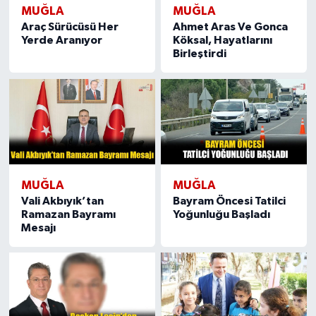
MUĞLA
MUĞLA
Araç Sürücüsü Her
Ahmet Aras Ve Gonca
Yerde Aranıyor
Köksal, Hayatlarını
Birleştirdi
MUĞLA
MUĞLA
Vali Akbıyık’tan
Bayram Öncesi Tatilci
Ramazan Bayramı
Yoğunluğu Başladı
Mesajı