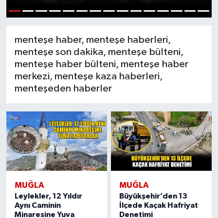
Turizm
1
2
3
4
5
6
7
8
9
10
11
12
13
14
15
menteşe haber, menteşe haberleri,
menteşe son dakika, menteşe bülteni,
menteşe haber bülteni, menteşe haber
merkezi, menteşe kaza haberleri,
menteşeden haberler
MUĞLA
MUĞLA
Leylekler, 12 Yıldır
Büyükşehir’den 13
Aynı Caminin
İlçede Kaçak Hafriyat
Minaresine Yuva
Denetimi