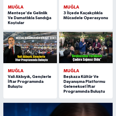
MUĞLA
MUĞLA
Menteşe’de Gelinlik
3 İlçede Kaçakçılıkla
Ve Damatlıkla Sandığa
Mücadele Operasyonu
Koştular
MUĞLA
MUĞLA
Vali Akbıyık, Gençlerle
Beşkaza Kültür Ve
İftar Programında
Dayanışma Platformu
Buluştu
Geleneksel İftar
Programında Buluştu