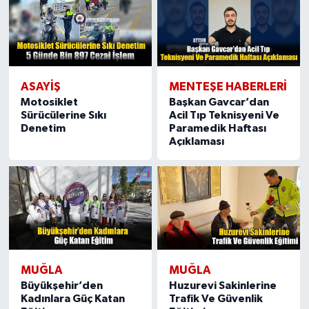
ASAYIŞ
MENTEŞE HABERLERI
Motosiklet
Başkan Gavcar’dan
Sürücülerine Sıkı
Acil Tıp Teknisyeni Ve
Denetim
Paramedik Haftası
Açıklaması
MUĞLA
MUĞLA
Büyükşehir’den
Huzurevi Sakinlerine
Kadınlara Güç Katan
Trafik Ve Güvenlik