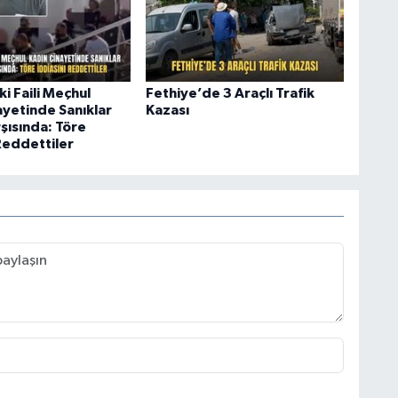
ki Faili Meçhul
Fethiye’de 3 Araçlı Trafik
ayetinde Sanıklar
Kazası
şısında: Töre
Reddettiler