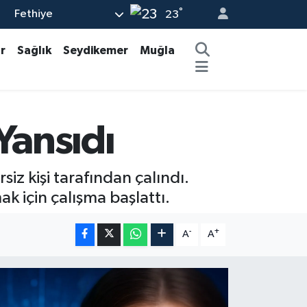
°
Fethiye
23
r
Sağlık
Seydikemer
Muğla
Yansıdı
iz kişi tarafından çalındı.
k için çalışma başlattı.
-
+
A
A