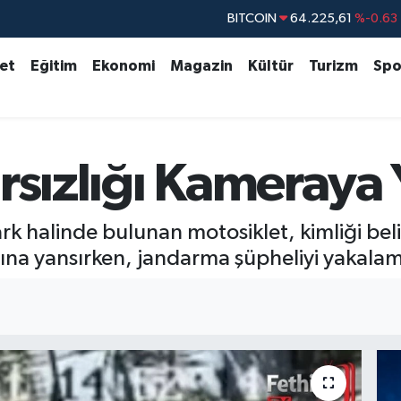
DOLAR
47,6704
%0
EURO
55,0406
%-0.08
set
Eğitim
Ekonomi
Magazin
Kültür
Turizm
Spo
STERLİN
64,2143
%0
GRAM ALTIN
6510.40
%0.45
BİST100
13.799
%70
rsızlığı Kameraya 
 halinde bulunan motosiklet, kimliği belirs
rına yansırken, jandarma şüpheliyi yakalama