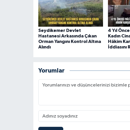
Seydikemer Devlet
4 Yıl Önce
Hastanesi Arkasında Çıkan
Kadın Cin
Orman Yangını Kontrol Altına
Hâkim Kar
Alındı
İddiasını 
Yorumlar