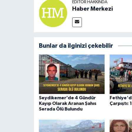
EDITÖR HAKKINDA
Haber Merkezi
Bunlar da ilginizi çekebilir
Seydikemer’de 4 Gündür
Fethiye'd
Kayıp Olarak Aranan Şahıs
Çarpıştı: 1
Serada Ölü Bulundu