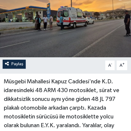
Turizm
Paylaş
-
+
A
A
Müsgebi Mahallesi Kapuz Caddesi'nde K.D.
idaresindeki 48 ARM 430 motosiklet, sürat ve
dikkatsizlik sonucu aynı yöne giden 48 JL 797
plakalı otomobile arkadan çarptı. Kazada
motosikletin sürücüsü ile motosiklette yolcu
olarak bulunan E.Y.K. yaralandı. Yaralılar, olay