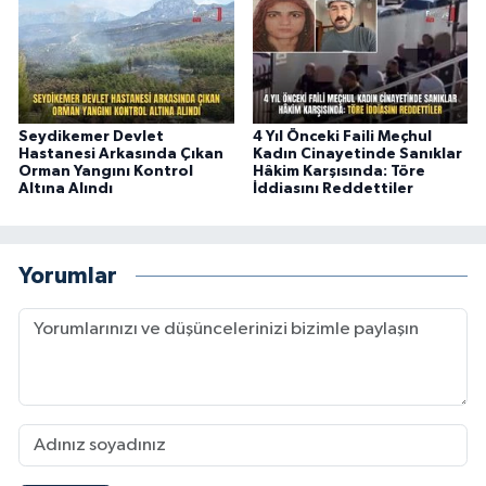
Seydikemer Devlet
4 Yıl Önceki Faili Meçhul
Hastanesi Arkasında Çıkan
Kadın Cinayetinde Sanıklar
Orman Yangını Kontrol
Hâkim Karşısında: Töre
Altına Alındı
İddiasını Reddettiler
Yorumlar