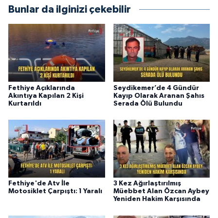
Bunlar da ilginizi çekebilir
Fethiye Açıklarında
Seydikemer’de 4 Gündür
Akıntıya Kapılan 2 Kişi
Kayıp Olarak Aranan Şahıs
Kurtarıldı
Serada Ölü Bulundu
Fethiye'de Atv İle
3 Kez Ağırlaştırılmış
Motosiklet Çarpıştı: 1 Yaralı
Müebbet Alan Özcan Aybey
Yeniden Hakim Karşısında