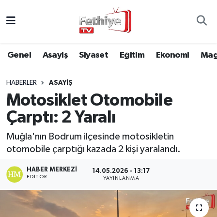
Genel
Muğla Nöbetçi Eczaneler
Genel
Asayiş
Siyaset
Eğitim
Ekonomi
Mag
Siyaset
Muğla Hava Durumu
HABERLER
ASAYIŞ
Asayiş
Muğla Namaz Vakitleri
Motosiklet Otomobile
Eğitim
Muğla Trafik Yoğunluk Haritası
Çarptı: 2 Yaralı
Ekonomi
Süper Lig Puan Durumu ve Fikstür
Muğla'nın Bodrum ilçesinde motosikletin
otomobile çarptığı kazada 2 kişi yaralandı.
Kültür
Tüm Manşetler
HABER MERKEZI
14.05.2026 - 13:17
EDITÖR
YAYINLANMA
Magazin
Son Dakika Haberleri
Spor
Haber Arşivi