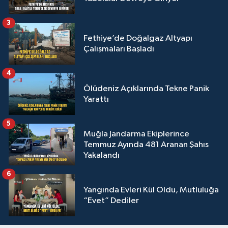
3
Fethiye’de Doğalgaz Altyapı
Çalışmaları Başladı
4
Ölüdeniz Açıklarında Tekne Panik
Yarattı
5
Muğla Jandarma Ekiplerince
Temmuz Ayında 481 Aranan Şahıs
Yakalandı
6
Yangında Evleri Kül Oldu, Mutluluğa
“Evet” Dediler