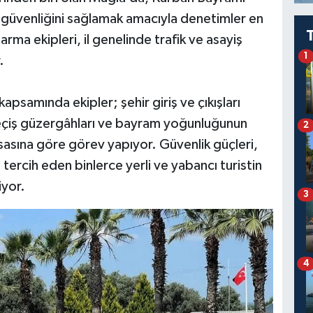
e güvenliğini sağlamak amacıyla denetimler en
arma ekipleri, il genelinde trafik ve asayiş
1
.
psamında ekipler; şehir giriş ve çıkışları
 geçiş güzergâhları ve bayram yoğunluğunun
2
sasına göre görev yapıyor. Güvenlik güçleri,
 tercih eden binlerce yerli ve yabancı turistin
iyor.
3
4