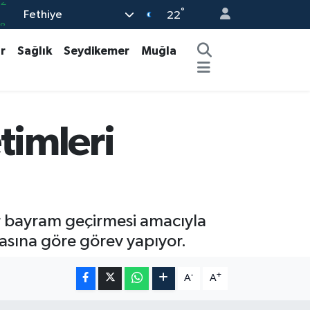
°
Fethiye
08
22
02
r
Sağlık
Seydikemer
Muğla
16
4
11
imleri
32
r bayram geçirmesi amacıyla
sasına göre görev yapıyor.
-
+
A
A