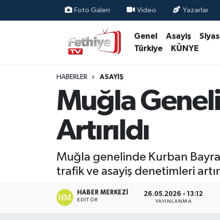
Foto Galeri
Video
Yazarlar
Genel
Asayiş
Siya
Genel
Muğla Nöbetçi Eczaneler
Türkiye
KÜNYE
Siyaset
Muğla Hava Durumu
HABERLER
ASAYIŞ
Asayiş
Muğla Namaz Vakitleri
Muğla Genel
Eğitim
Muğla Trafik Yoğunluk Haritası
Artırıldı
Ekonomi
Süper Lig Puan Durumu ve Fikstür
Muğla genelinde Kurban Bayram
Kültür
Tüm Manşetler
trafik ve asayiş denetimleri art
Magazin
Son Dakika Haberleri
HABER MERKEZI
26.05.2026 - 13:12
EDITÖR
YAYINLANMA
Spor
Haber Arşivi