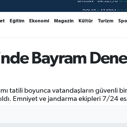
DOLAR
47,5894
%0.
EURO
55,0398
%-0.
set
Eğitim
Ekonomi
Magazin
Kültür
Turizm
Spo
STERLİN
64,1581
%0.
GRAM ALTIN
6527.85
%0.5
BİST100
13.703
%
inde Bayram Denet
BITCOIN
64.927,78
%1.
ı tatili boyunca vatandaşların güvenli bi
ırıldı. Emniyet ve jandarma ekipleri 7/24 e