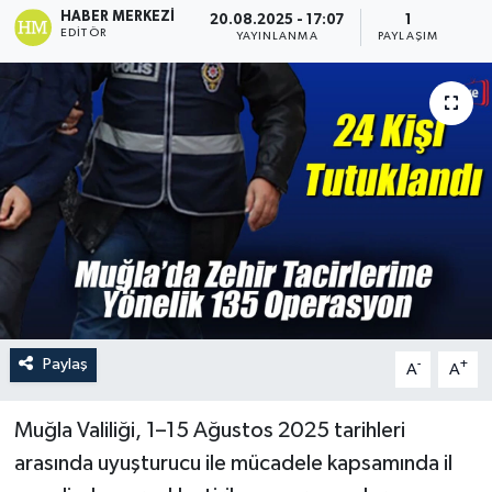
HABER MERKEZI
20.08.2025 - 17:07
1
EDITÖR
Turizm
YAYINLANMA
PAYLAŞIM
Paylaş
-
+
A
A
Muğla Valiliği, 1–15 Ağustos 2025 tarihleri
arasında uyuşturucu ile mücadele kapsamında il