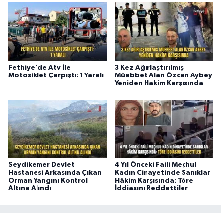
Fethiye'de Atv İle
3 Kez Ağırlaştırılmış
Motosiklet Çarpıştı: 1 Yaralı
Müebbet Alan Özcan Aybey
Yeniden Hakim Karşısında
Seydikemer Devlet
4 Yıl Önceki Faili Meçhul
Hastanesi Arkasında Çıkan
Kadın Cinayetinde Sanıklar
Orman Yangını Kontrol
Hâkim Karşısında: Töre
Altına Alındı
İddiasını Reddettiler