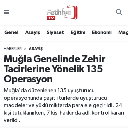
Genel
Muğla Nöbetçi Eczaneler
Genel
Asayiş
Siyaset
Eğitim
Ekonomi
Mag
Siyaset
Muğla Hava Durumu
HABERLER
ASAYIŞ
Asayiş
Muğla Namaz Vakitleri
Muğla Genelinde Zehir
Eğitim
Muğla Trafik Yoğunluk Haritası
Tacirlerine Yönelik 135
Operasyon
Ekonomi
Süper Lig Puan Durumu ve Fikstür
Muğla'da düzenlenen 135 uyuşturucu
Kültür
Tüm Manşetler
operasyonunda çeşitli türlerde uyuşturucu
maddeler ve yüklü miktarda para ele geçirildi. 24
Magazin
Son Dakika Haberleri
kişi tutuklanırken, 7 kişi hakkında adli kontrol kararı
verildi.
Spor
Haber Arşivi