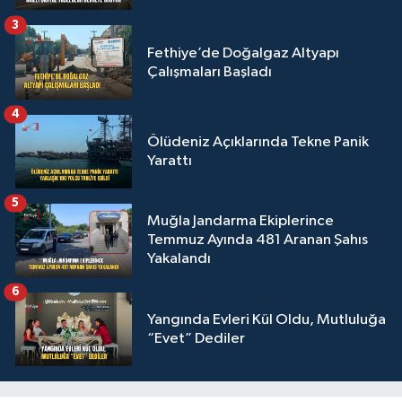
3
Fethiye’de Doğalgaz Altyapı
Çalışmaları Başladı
4
Ölüdeniz Açıklarında Tekne Panik
Yarattı
5
Muğla Jandarma Ekiplerince
Temmuz Ayında 481 Aranan Şahıs
Yakalandı
6
Yangında Evleri Kül Oldu, Mutluluğa
“Evet” Dediler