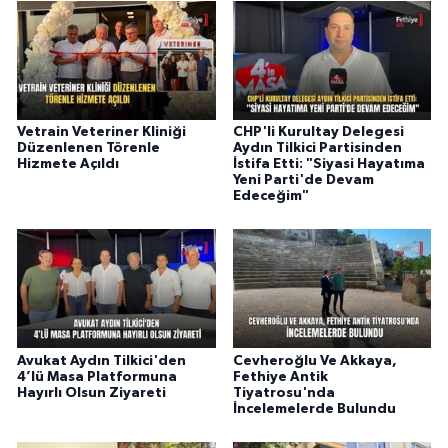
Vetrain Veteriner Kliniği
CHP'li Kurultay Delegesi
Düzenlenen Törenle
Aydın Tilkici Partisinden
Hizmete Açıldı
İstifa Etti: "Siyasi Hayatıma
Yeni Parti'de Devam
Edeceğim"
Avukat Aydın Tilkici'den
Cevheroğlu Ve Akkaya,
4’lü Masa Platformuna
Fethiye Antik
Hayırlı Olsun Ziyareti
Tiyatrosu'nda
İncelemelerde Bulundu