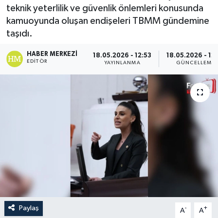
teknik yeterlilik ve güvenlik önlemleri konusunda
Turizm
kamuoyunda oluşan endişeleri TBMM gündemine
taşıdı.
HABER MERKEZI
18.05.2026 - 12:53
18.05.2026 - 12
EDITÖR
YAYINLANMA
GÜNCELLEME
Paylaş
-
+
A
A