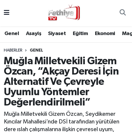
Genel
Muğla Nöbetçi Eczaneler
Genel
Asayiş
Siyaset
Eğitim
Ekonomi
Mag
Siyaset
Muğla Hava Durumu
HABERLER
GENEL
Asayiş
Muğla Namaz Vakitleri
Muğla Milletvekili Gizem
Eğitim
Muğla Trafik Yoğunluk Haritası
Özcan, “Akçay Deresi İçin
Alternatif Ve Çevreyle
Ekonomi
Süper Lig Puan Durumu ve Fikstür
Uyumlu Yöntemler
Kültür
Tüm Manşetler
Değerlendirilmeli”
Magazin
Son Dakika Haberleri
Muğla Milletvekili Gizem Özcan, Seydikemer
Kıncılar Mahallesi’nde DSİ tarafından yürütülen
Spor
Haber Arşivi
dere ıslah çalışmalarına ilişkin çevresel uyum,