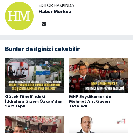
EDITÖR HAKKINDA
Haber Merkezi
Bunlar da ilginizi çekebilir
Göcek Tüneli’ndeki
MHP Seydikemer'de
İddialara Gizem Özcan’dan
Mehmet Arıç Güven
Sert Tepki
Tazeledi