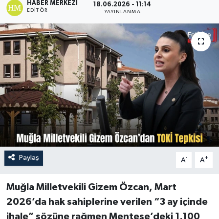
HABER MERKEZI
18.06.2026 - 11:14
EDITÖR
YAYINLANMA
Turizm
Paylaş
-
+
A
A
Muğla Milletvekili Gizem Özcan, Mart
2026’da hak sahiplerine verilen “3 ay içinde
ihale” sözüne rağmen Menteşe’deki 1.100