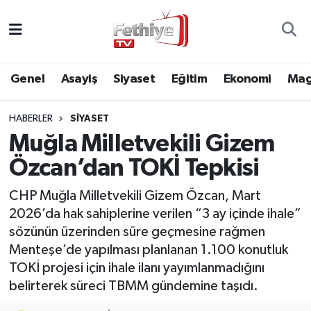
Genel
Muğla Nöbetçi Eczaneler
Genel
Asayiş
Siyaset
Eğitim
Ekonomi
Mag
Siyaset
Muğla Hava Durumu
HABERLER
SIYASET
Asayiş
Muğla Namaz Vakitleri
Muğla Milletvekili Gizem
Eğitim
Muğla Trafik Yoğunluk Haritası
Özcan’dan TOKİ Tepkisi
Ekonomi
Süper Lig Puan Durumu ve Fikstür
CHP Muğla Milletvekili Gizem Özcan, Mart
2026’da hak sahiplerine verilen “3 ay içinde ihale”
Kültür
Tüm Manşetler
sözünün üzerinden süre geçmesine rağmen
Menteşe’de yapılması planlanan 1.100 konutluk
Magazin
Son Dakika Haberleri
TOKİ projesi için ihale ilanı yayımlanmadığını
belirterek süreci TBMM gündemine taşıdı.
Spor
Haber Arşivi