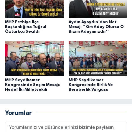
MHP Fethiye İlçe
Aydın Ayaydın'dan Net
Başkanlığına Tuğrul
Mesaj: ‘’Kim Aday Olursa O
Öztürkçü Seçildi
Bizim Adayımızdır’’
MHP Seydikemer
MHP Seydikemer
Kongresinde Seçim Mesajı:
Kongresinde Birlik Ve
Hedef İki Milletvekili
Beraberlik Vurgusu
Yorumlar