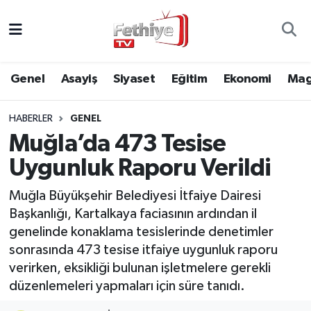
Genel
Muğla Nöbetçi Eczaneler
Genel
Asayiş
Siyaset
Eğitim
Ekonomi
Mag
Siyaset
Muğla Hava Durumu
HABERLER
GENEL
Asayiş
Muğla Namaz Vakitleri
Muğla’da 473 Tesise
Eğitim
Muğla Trafik Yoğunluk Haritası
Uygunluk Raporu Verildi
Ekonomi
Süper Lig Puan Durumu ve Fikstür
Muğla Büyükşehir Belediyesi İtfaiye Dairesi
Başkanlığı, Kartalkaya faciasının ardından il
Kültür
Tüm Manşetler
genelinde konaklama tesislerinde denetimler
sonrasında 473 tesise itfaiye uygunluk raporu
Magazin
Son Dakika Haberleri
verirken, eksikliği bulunan işletmelere gerekli
düzenlemeleri yapmaları için süre tanıdı.
Spor
Haber Arşivi