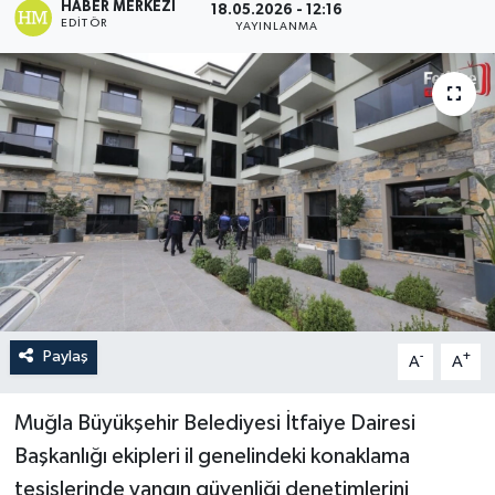
HABER MERKEZI
18.05.2026 - 12:16
EDITÖR
YAYINLANMA
Turizm
Paylaş
-
+
A
A
Muğla Büyükşehir Belediyesi İtfaiye Dairesi
Başkanlığı ekipleri il genelindeki konaklama
tesislerinde yangın güvenliği denetimlerini