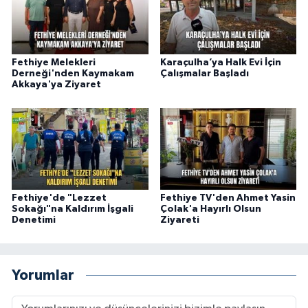
Fethiye Melekleri
Karaçulha’ya Halk Evi İçin
Derneği'nden Kaymakam
Çalışmalar Başladı
Akkaya'ya Ziyaret
Fethiye'de "Lezzet
Fethiye TV'den Ahmet Yasin
Sokağı"na Kaldırım İşgali
Çolak'a Hayırlı Olsun
Denetimi
Ziyareti
Yorumlar