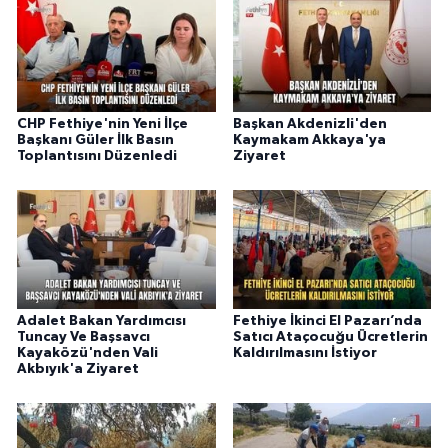
CHP Fethiye'nin Yeni İlçe
Başkan Akdenizli'den
Başkanı Güler İlk Basın
Kaymakam Akkaya'ya
Toplantısını Düzenledi
Ziyaret
Adalet Bakan Yardımcısı
Fethiye İkinci El Pazarı’nda
Tuncay Ve Başsavcı
Satıcı Ataçocuğu Ücretlerin
Kayaközü'nden Vali
Kaldırılmasını İstiyor
Akbıyık'a Ziyaret