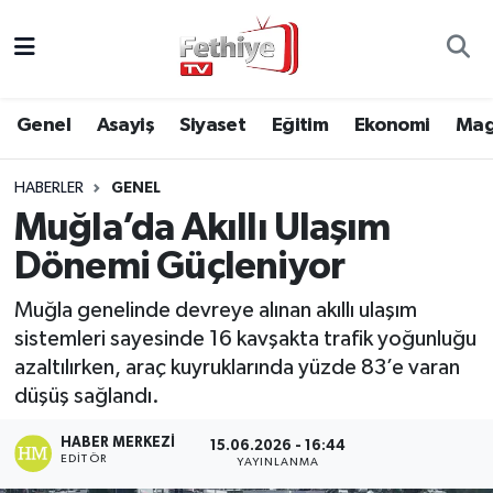
Genel
Muğla Nöbetçi Eczaneler
Genel
Asayiş
Siyaset
Eğitim
Ekonomi
Mag
Siyaset
Muğla Hava Durumu
HABERLER
GENEL
Asayiş
Muğla Namaz Vakitleri
Muğla’da Akıllı Ulaşım
Eğitim
Muğla Trafik Yoğunluk Haritası
Dönemi Güçleniyor
Ekonomi
Süper Lig Puan Durumu ve Fikstür
Muğla genelinde devreye alınan akıllı ulaşım
sistemleri sayesinde 16 kavşakta trafik yoğunluğu
Kültür
Tüm Manşetler
azaltılırken, araç kuyruklarında yüzde 83’e varan
düşüş sağlandı.
Magazin
Son Dakika Haberleri
HABER MERKEZI
15.06.2026 - 16:44
EDITÖR
YAYINLANMA
Spor
Haber Arşivi