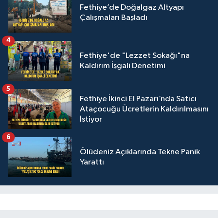
Fethiye’de Doğalgaz Altyapı
Çalışmaları Başladı
4
Fethiye'de "Lezzet Sokağı"na
Kaldırım İşgali Denetimi
5
Fethiye İkinci El Pazarı’nda Satıcı
Ataçocuğu Ücretlerin Kaldırılmasını
İstiyor
6
Ölüdeniz Açıklarında Tekne Panik
Yarattı