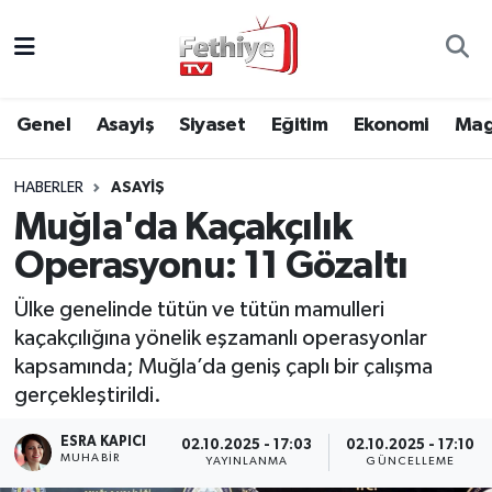
Genel
Muğla Nöbetçi Eczaneler
Genel
Asayiş
Siyaset
Eğitim
Ekonomi
Mag
Siyaset
Muğla Hava Durumu
HABERLER
ASAYIŞ
Asayiş
Muğla Namaz Vakitleri
Muğla'da Kaçakçılık
Eğitim
Muğla Trafik Yoğunluk Haritası
Operasyonu: 11 Gözaltı
Ekonomi
Süper Lig Puan Durumu ve Fikstür
Ülke genelinde tütün ve tütün mamulleri
kaçakçılığına yönelik eşzamanlı operasyonlar
Kültür
Tüm Manşetler
kapsamında; Muğla’da geniş çaplı bir çalışma
gerçekleştirildi.
Magazin
Son Dakika Haberleri
ESRA KAPICI
02.10.2025 - 17:03
02.10.2025 - 17:10
MUHABİR
YAYINLANMA
GÜNCELLEME
Spor
Haber Arşivi