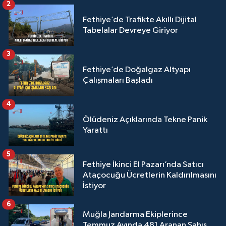
2
Fethiye’de Trafikte Akıllı Dijital
Tabelalar Devreye Giriyor
3
Fethiye’de Doğalgaz Altyapı
Çalışmaları Başladı
4
Ölüdeniz Açıklarında Tekne Panik
Yarattı
5
Fethiye İkinci El Pazarı’nda Satıcı
Ataçocuğu Ücretlerin Kaldırılmasını
İstiyor
6
Muğla Jandarma Ekiplerince
Temmuz Ayında 481 Aranan Şahıs