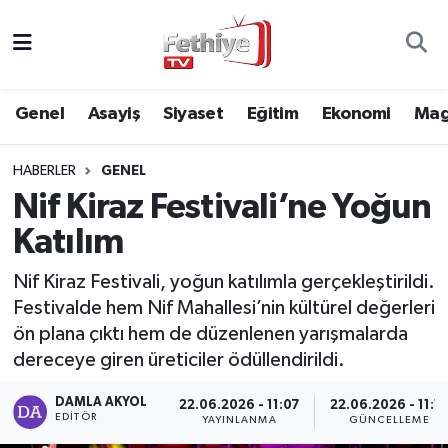
Genel
Muğla Nöbetçi Eczaneler
Genel
Asayiş
Siyaset
Eğitim
Ekonomi
Mag
Siyaset
Muğla Hava Durumu
HABERLER
GENEL
Asayiş
Muğla Namaz Vakitleri
Nif Kiraz Festivali’ne Yoğun
Eğitim
Muğla Trafik Yoğunluk Haritası
Katılım
Ekonomi
Süper Lig Puan Durumu ve Fikstür
Nif Kiraz Festivali, yoğun katılımla gerçekleştirildi.
Festivalde hem Nif Mahallesi’nin kültürel değerleri
Kültür
Tüm Manşetler
ön plana çıktı hem de düzenlenen yarışmalarda
dereceye giren üreticiler ödüllendirildi.
Magazin
Son Dakika Haberleri
DAMLA AKYOL
22.06.2026 - 11:07
22.06.2026 - 11:1
EDITÖR
YAYINLANMA
GÜNCELLEME
Spor
Haber Arşivi