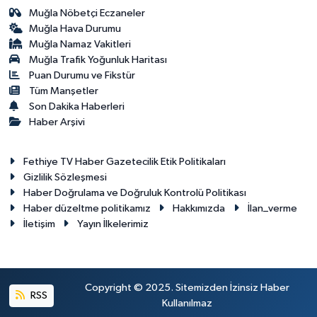
Muğla Nöbetçi Eczaneler
Muğla Hava Durumu
Muğla Namaz Vakitleri
Muğla Trafik Yoğunluk Haritası
Puan Durumu ve Fikstür
Tüm Manşetler
Son Dakika Haberleri
Haber Arşivi
Fethiye TV Haber Gazetecilik Etik Politikaları
Gizlilik Sözleşmesi
Haber Doğrulama ve Doğruluk Kontrolü Politikası
Haber düzeltme politikamız
Hakkımızda
İlan_verme
İletişim
Yayın İlkelerimiz
Copyright © 2025. Sitemizden İzinsiz Haber
RSS
Kullanılmaz