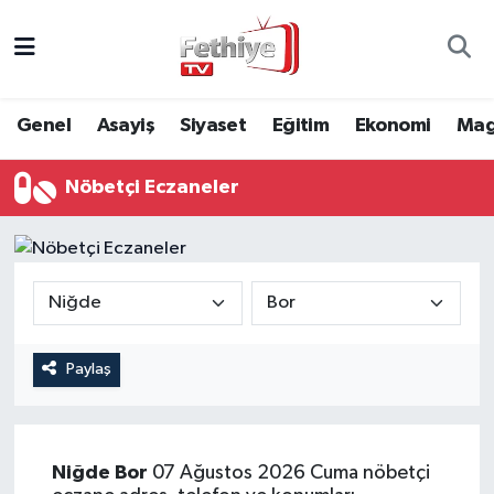
Genel
Muğla Nöbetçi Eczaneler
Genel
Asayiş
Siyaset
Eğitim
Ekonomi
Mag
Siyaset
Muğla Hava Durumu
Nöbetçi Eczaneler
Asayiş
Muğla Namaz Vakitleri
Eğitim
Muğla Trafik Yoğunluk Haritası
Ekonomi
Süper Lig Puan Durumu ve Fikstür
Kültür
Tüm Manşetler
Paylaş
Magazin
Son Dakika Haberleri
Niğde
Bor
07 Ağustos 2026 Cuma nöbetçi
Spor
Haber Arşivi