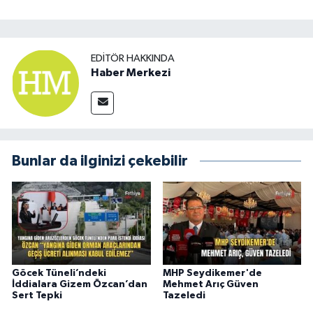
EDITÖR HAKKINDA
Haber Merkezi
Bunlar da ilginizi çekebilir
Göcek Tüneli’ndeki
MHP Seydikemer'de
İddialara Gizem Özcan’dan
Mehmet Arıç Güven
Sert Tepki
Tazeledi