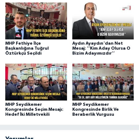
MHP Fethiye İlçe
Aydın Ayaydın'dan Net
Başkanlığına Tuğrul
Mesaj: ‘’Kim Aday Olursa O
Öztürkçü Seçildi
Bizim Adayımızdır’’
MHP Seydikemer
MHP Seydikemer
Kongresinde Seçim Mesajı:
Kongresinde Birlik Ve
Hedef İki Milletvekili
Beraberlik Vurgusu