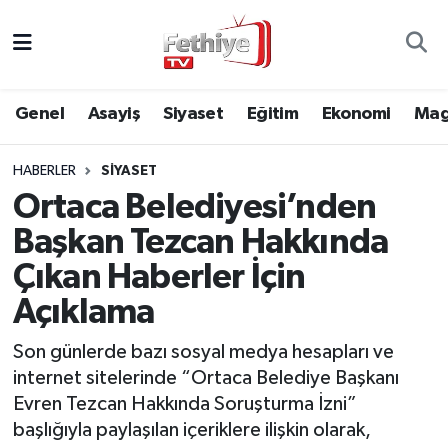
Genel
Muğla Nöbetçi Eczaneler
Genel
Asayiş
Siyaset
Eğitim
Ekonomi
Mag
Siyaset
Muğla Hava Durumu
HABERLER
SIYASET
Asayiş
Muğla Namaz Vakitleri
Ortaca Belediyesi’nden
Eğitim
Muğla Trafik Yoğunluk Haritası
Başkan Tezcan Hakkında
Çıkan Haberler İçin
Ekonomi
Süper Lig Puan Durumu ve Fikstür
Açıklama
Kültür
Tüm Manşetler
Son günlerde bazı sosyal medya hesapları ve
internet sitelerinde “Ortaca Belediye Başkanı
Magazin
Son Dakika Haberleri
Evren Tezcan Hakkında Soruşturma İzni”
başlığıyla paylaşılan içeriklere ilişkin olarak,
Spor
Haber Arşivi