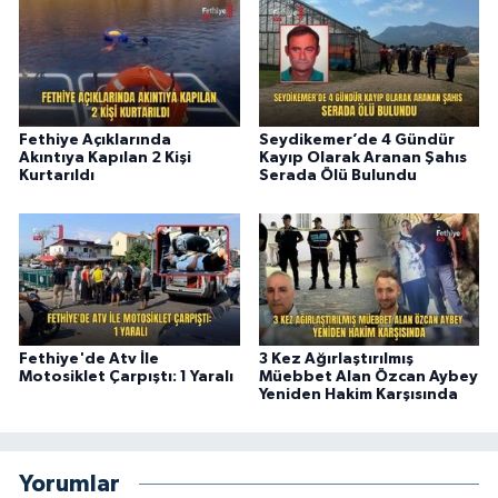
Fethiye Açıklarında
Seydikemer’de 4 Gündür
Akıntıya Kapılan 2 Kişi
Kayıp Olarak Aranan Şahıs
Kurtarıldı
Serada Ölü Bulundu
Fethiye'de Atv İle
3 Kez Ağırlaştırılmış
Motosiklet Çarpıştı: 1 Yaralı
Müebbet Alan Özcan Aybey
Yeniden Hakim Karşısında
Yorumlar