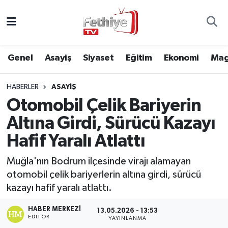
Genel
Muğla Nöbetçi Eczaneler
Genel
Asayiş
Siyaset
Eğitim
Ekonomi
Mag
Siyaset
Muğla Hava Durumu
HABERLER
ASAYIŞ
Asayiş
Muğla Namaz Vakitleri
Otomobil Çelik Bariyerin
Eğitim
Muğla Trafik Yoğunluk Haritası
Altına Girdi, Sürücü Kazayı
Hafif Yaralı Atlattı
Ekonomi
Süper Lig Puan Durumu ve Fikstür
Muğla'nın Bodrum ilçesinde virajı alamayan
Kültür
Tüm Manşetler
otomobil çelik bariyerlerin altına girdi, sürücü
kazayı hafif yaralı atlattı.
Magazin
Son Dakika Haberleri
HABER MERKEZI
13.05.2026 - 13:53
EDITÖR
YAYINLANMA
Spor
Haber Arşivi