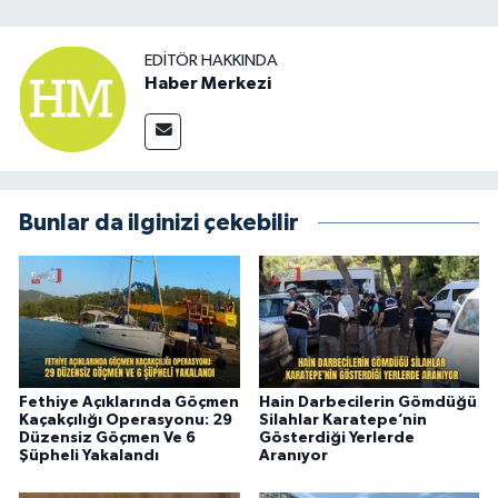
EDITÖR HAKKINDA
Haber Merkezi
Bunlar da ilginizi çekebilir
Fethiye Açıklarında Göçmen
Hain Darbecilerin Gömdüğü
Kaçakçılığı Operasyonu: 29
Silahlar Karatepe’nin
Düzensiz Göçmen Ve 6
Gösterdiği Yerlerde
Şüpheli Yakalandı
Aranıyor