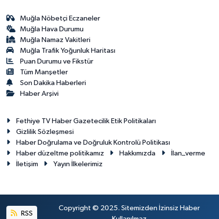
Muğla Nöbetçi Eczaneler
Muğla Hava Durumu
Muğla Namaz Vakitleri
Muğla Trafik Yoğunluk Haritası
Puan Durumu ve Fikstür
Tüm Manşetler
Son Dakika Haberleri
Haber Arşivi
Fethiye TV Haber Gazetecilik Etik Politikaları
Gizlilik Sözleşmesi
Haber Doğrulama ve Doğruluk Kontrolü Politikası
Haber düzeltme politikamız
Hakkımızda
İlan_verme
İletişim
Yayın İlkelerimiz
Copyright © 2025. Sitemizden İzinsiz Haber
RSS
Kullanılmaz