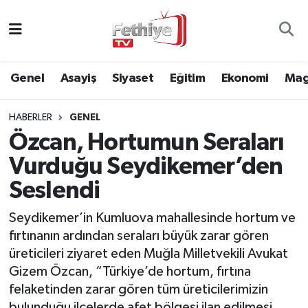
Genel
Muğla Nöbetçi Eczaneler
Genel
Asayiş
Siyaset
Eğitim
Ekonomi
Mag
Siyaset
Muğla Hava Durumu
HABERLER
GENEL
Asayiş
Muğla Namaz Vakitleri
Özcan, Hortumun Seraları
Eğitim
Muğla Trafik Yoğunluk Haritası
Vurduğu Seydikemer’den
Seslendi
Ekonomi
Süper Lig Puan Durumu ve Fikstür
Seydikemer’in Kumluova mahallesinde hortum ve
Kültür
Tüm Manşetler
fırtınanın ardından seraları büyük zarar gören
üreticileri ziyaret eden Muğla Milletvekili Avukat
Magazin
Son Dakika Haberleri
Gizem Özcan, “Türkiye’de hortum, fırtına
felaketinden zarar gören tüm üreticilerimizin
Spor
Haber Arşivi
bulunduğu ilçelerde afet bölgesi ilan edilmesi