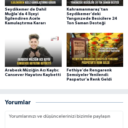
Seydikemer de Dahil
Kahramanmaraş’tan
Muğla’da 4 İlçeyi
Seydikemer’deki
İlgilendiren Acele
Yangınzede Besicilere 24
Kamulaştırma Kararı
Ton Saman Desteği
Arabesk Müziğin Acı Kaybı:
Fethiye’de Rengarenk
Cansever Hayatını Kaybetti
Şemsiyeler Yenilendi:
Paspatur’a Renk Geldi
Yorumlar