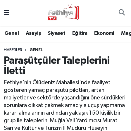
Genel
Muğla Nöbetçi Eczaneler
Genel
Asayiş
Siyaset
Eğitim
Ekonomi
Mag
Siyaset
Muğla Hava Durumu
HABERLER
GENEL
Asayiş
Muğla Namaz Vakitleri
Paraşütçüler Taleplerini
Eğitim
Muğla Trafik Yoğunluk Haritası
İletti
Ekonomi
Süper Lig Puan Durumu ve Fikstür
Fethiye'nin Ölüdeniz Mahallesi'nde faaliyet
gösteren yamaç paraşütü pilotları, artan
Kültür
Tüm Manşetler
maliyetler ve sektörde yaşandığını öne sürdükleri
sorunlara dikkat çekmek amacıyla uçuş yapmama
Magazin
Son Dakika Haberleri
kararı almalarının ardından yaklaşık 150 kişilik bir
grup ile taleplerini Muğla Vali Yardımcısı Murat
Spor
Haber Arşivi
Sarı ve Kültür ve Turizm İl Müdürü Hüseyin