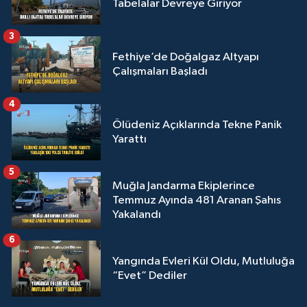
Tabelalar Devreye Giriyor
3
Fethiye’de Doğalgaz Altyapı
Çalışmaları Başladı
4
Ölüdeniz Açıklarında Tekne Panik
Yarattı
5
Muğla Jandarma Ekiplerince
Temmuz Ayında 481 Aranan Şahıs
Yakalandı
6
Yangında Evleri Kül Oldu, Mutluluğa
“Evet” Dediler