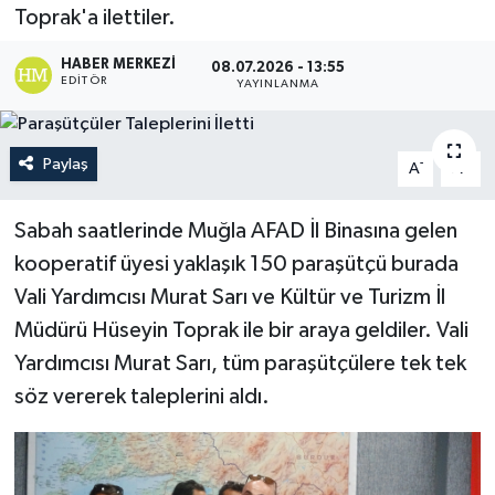
Toprak'a ilettiler.
Turizm
HABER MERKEZI
08.07.2026 - 13:55
EDITÖR
YAYINLANMA
Paylaş
-
+
A
A
Sabah saatlerinde Muğla AFAD İl Binasına gelen
kooperatif üyesi yaklaşık 150 paraşütçü burada
Vali Yardımcısı Murat Sarı ve Kültür ve Turizm İl
Müdürü Hüseyin Toprak ile bir araya geldiler. Vali
Yardımcısı Murat Sarı, tüm paraşütçülere tek tek
söz vererek taleplerini aldı.