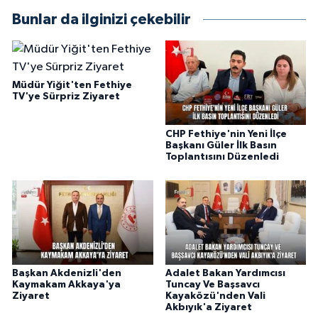
Bunlar da ilginizi çekebilir
Müdür Yiğit'ten Fethiye
TV'ye Sürpriz Ziyaret
CHP Fethiye'nin Yeni İlçe
Başkanı Güler İlk Basın
Toplantısını Düzenledi
Başkan Akdenizli'den
Adalet Bakan Yardımcısı
Kaymakam Akkaya'ya
Tuncay Ve Başsavcı
Ziyaret
Kayaközü'nden Vali
Akbıyık'a Ziyaret