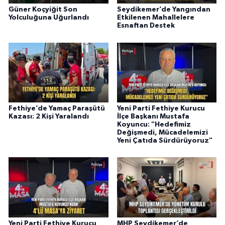
Güner Koçyiğit Son
Seydikemer’de Yangından
Yolculuğuna Uğurlandı
Etkilenen Mahallelere
Esnaftan Destek
Fethiye’de Yamaç Paraşütü
Yeni Parti Fethiye Kurucu
Kazası: 2 Kişi Yaralandı
İlçe Başkanı Mustafa
Koyuncu: "Hedefimiz
Değişmedi, Mücadelemizi
Yeni Çatıda Sürdürüyoruz"
Yeni Parti Fethiye Kurucu
MHP Seydikemer’de