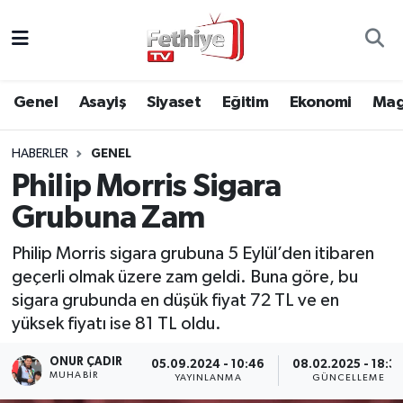
Genel
Muğla Nöbetçi Eczaneler
Genel
Asayiş
Siyaset
Eğitim
Ekonomi
Mag
Siyaset
Muğla Hava Durumu
HABERLER
GENEL
Asayiş
Muğla Namaz Vakitleri
Philip Morris Sigara
Eğitim
Muğla Trafik Yoğunluk Haritası
Grubuna Zam
Ekonomi
Süper Lig Puan Durumu ve Fikstür
Philip Morris sigara grubuna 5 Eylül’den itibaren
geçerli olmak üzere zam geldi. Buna göre, bu
Kültür
Tüm Manşetler
sigara grubunda en düşük fiyat 72 TL ve en
yüksek fiyatı ise 81 TL oldu.
Magazin
Son Dakika Haberleri
ONUR ÇADIR
05.09.2024 - 10:46
08.02.2025 - 18:3
MUHABİR
YAYINLANMA
GÜNCELLEME
Spor
Haber Arşivi