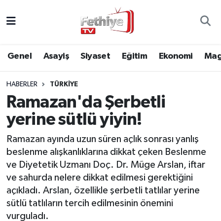
Genel
Muğla Nöbetçi Eczaneler
Genel
Asayiş
Siyaset
Eğitim
Ekonomi
Mag
Siyaset
Muğla Hava Durumu
HABERLER
TÜRKIYE
Asayiş
Muğla Namaz Vakitleri
Ramazan'da Şerbetli
Eğitim
Muğla Trafik Yoğunluk Haritası
yerine sütlü yiyin!
Ekonomi
Süper Lig Puan Durumu ve Fikstür
Ramazan ayında uzun süren açlık sonrası yanlış
beslenme alışkanlıklarına dikkat çeken Beslenme
Kültür
Tüm Manşetler
ve Diyetetik Uzmanı Doç. Dr. Müge Arslan, iftar
ve sahurda nelere dikkat edilmesi gerektiğini
Magazin
Son Dakika Haberleri
açıkladı. Arslan, özellikle şerbetli tatlılar yerine
sütlü tatlıların tercih edilmesinin önemini
Spor
Haber Arşivi
vurguladı.