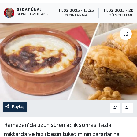
SEDAT ÜNAL
Turizm
11.03.2025 - 15:35
11.03.2025 - 20:1
SERBEST MUHABIR
YAYINLANMA
GÜNCELLEME
Paylaş
-
+
A
A
Ramazan’da uzun süren açlık sonrası fazla
miktarda ve hızlı besin tüketiminin zararlarına