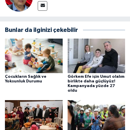
Bunlar da ilginizi çekebilir
Çocukların Sağlık ve
Görkem Efe için Umut olalım
Yoksunluk Durumu
birlikte daha güçlüyüz!
Kampanyada yüzde 27
oldu