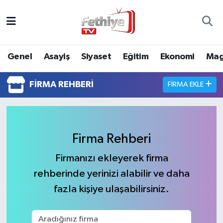
Genel
Muğla Nöbetçi Eczaneler
Genel
Asayiş
Siyaset
Eğitim
Ekonomi
Mag
Siyaset
Muğla Hava Durumu
FIRMA REHBERI
FIRMA EKLE
Asayiş
Muğla Namaz Vakitleri
Eğitim
Muğla Trafik Yoğunluk Haritası
Firma Rehberi
Ekonomi
Süper Lig Puan Durumu ve Fikstür
Firmanızı ekleyerek firma
Kültür
Tüm Manşetler
rehberinde yerinizi alabilir ve daha
fazla kişiye ulaşabilirsiniz.
Magazin
Son Dakika Haberleri
Spor
Haber Arşivi