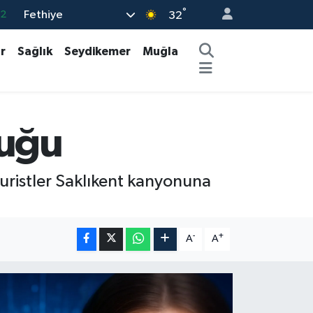
°
Fethiye
17
32
27
r
Sağlık
Seydikemer
Muğla
35
12
19
luğu
.2
turistler Saklıkent kanyonuna
-
+
A
A