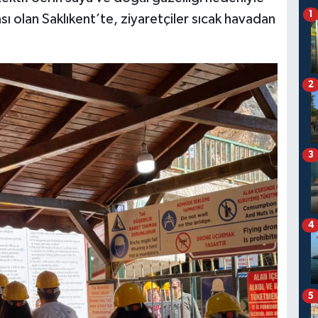
1
ası olan Saklıkent’te, ziyaretçiler sıcak havadan
2
3
4
5