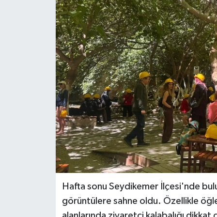
Turizm
Hafta sonu Seydikemer İlçesi'nde bul
görüntülere sahne oldu. Özellikle öğl
alanlarında ziyaretçi kalabalığı dikkat