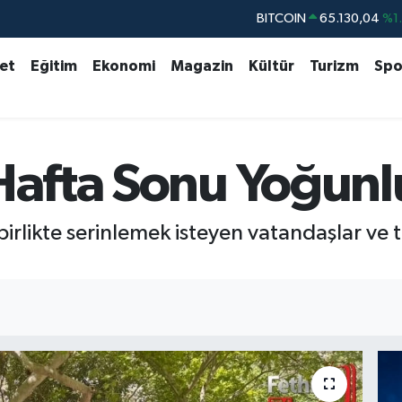
DOLAR
47,7106
%0.
EURO
55,1652
%0.
set
Eğitim
Ekonomi
Magazin
Kültür
Turizm
Spo
STERLİN
64,4046
%0.
GRAM ALTIN
6618.49
%2.
BİST100
13.773
%-
 Hafta Sonu Yoğun
BITCOIN
65.130,04
%1
birlikte serinlemek isteyen vatandaşlar ve 