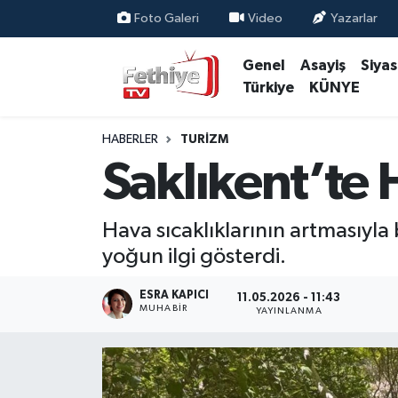
Foto Galeri
Video
Yazarlar
Genel
Asayiş
Siya
Genel
Muğla Nöbetçi Eczaneler
Türkiye
KÜNYE
Siyaset
Muğla Hava Durumu
HABERLER
TURIZM
Asayiş
Muğla Namaz Vakitleri
Saklıkent’te
Eğitim
Muğla Trafik Yoğunluk Haritası
Hava sıcaklıklarının artmasıyla 
Ekonomi
Süper Lig Puan Durumu ve Fikstür
yoğun ilgi gösterdi.
Kültür
Tüm Manşetler
ESRA KAPICI
11.05.2026 - 11:43
MUHABİR
YAYINLANMA
Magazin
Son Dakika Haberleri
Spor
Haber Arşivi