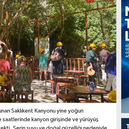
unan Saklıkent Kanyonu yine yoğun
e saatlerinde kanyon girişinde ve yürüyüş
 çekti. Serin suyu ve doğal güzelliği nedeniyle