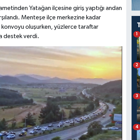
metinden Yatağan ilçesine giriş yaptığı andan
karşılandı. Menteşe ilçe merkezine kadar
 konvoyu oluşurken, yüzlerce taraftar
1
a destek verdi.
2
3
4