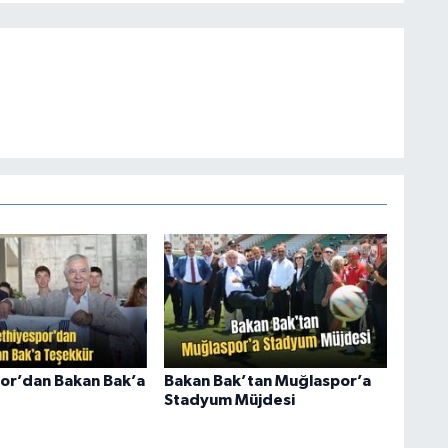
or’dan Bakan Bak’a
Bakan Bak’tan Muğlaspor’a
Stadyum Müjdesi