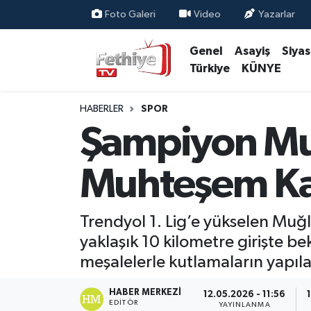
Foto Galeri
Video
Yazarlar
Genel
Asayiş
Siya
Genel
Muğla Nöbetçi Eczaneler
Türkiye
KÜNYE
Siyaset
Muğla Hava Durumu
HABERLER
SPOR
Asayiş
Muğla Namaz Vakitleri
Şampiyon Muğ
Eğitim
Muğla Trafik Yoğunluk Haritası
Muhteşem Ka
Ekonomi
Süper Lig Puan Durumu ve Fikstür
Trendyol 1. Lig’e yükselen Muğl
Kültür
Tüm Manşetler
yaklaşık 10 kilometre girişte b
meşalelerle kutlamaların yapılac
Magazin
Son Dakika Haberleri
HABER MERKEZI
12.05.2026 - 11:56
Spor
Haber Arşivi
EDITÖR
YAYINLANMA