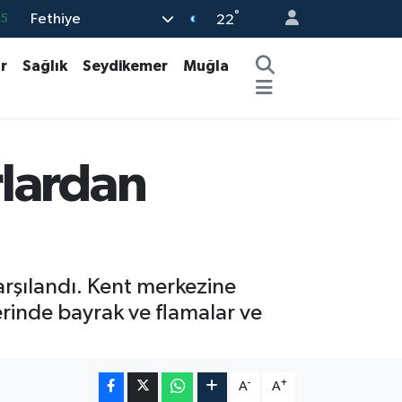
°
Fethiye
05
22
18
r
Sağlık
Seydikemer
Muğla
22
39
0
rlardan
66
arşılandı. Kent merkezine
erinde bayrak ve flamalar ve
-
+
A
A