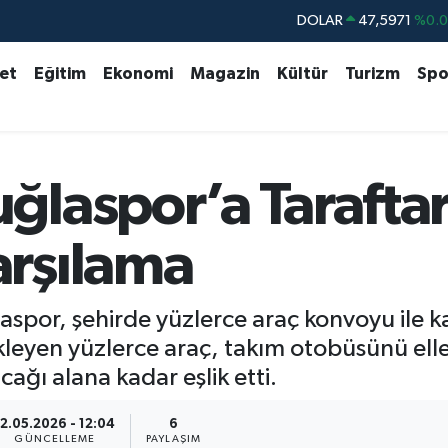
DOLAR
47,5971
%0.
EURO
55,1336
%0.
set
Eğitim
Ekonomi
Magazin
Kültür
Turizm
Spo
STERLİN
64,2534
%0.
GRAM ALTIN
6518.23
%0.
BİST100
13.703
%
laspor’a Tarafta
BITCOIN
64.475,47
%0.
rşılama
aspor, şehirde yüzlerce araç konvoyu ile k
ekleyen yüzlerce araç, takım otobüsünü ell
ağı alana kadar eşlik etti.
12.05.2026 - 12:04
6
GÜNCELLEME
PAYLAŞIM