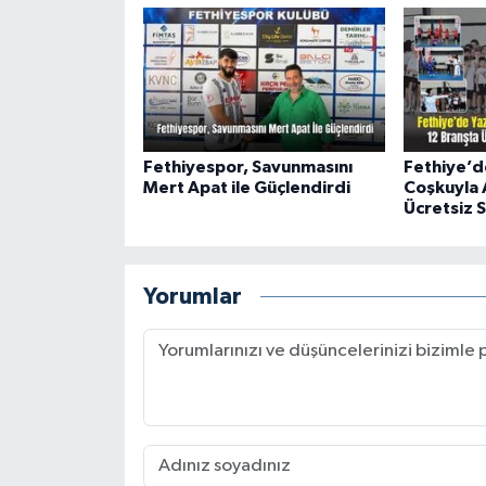
Fethiyespor, Savunmasını
Fethiye’d
Mert Apat ile Güçlendirdi
Coşkuyla A
Ücretsiz S
Yorumlar