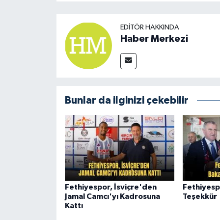
EDITÖR HAKKINDA
Haber Merkezi
Bunlar da ilginizi çekebilir
Fethiyespor, İsviçre'den
Fethiyesp
Jamal Camcı'yı Kadrosuna
Teşekkür
Kattı