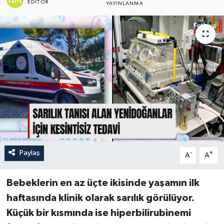
EDITÖR
YAYINLANMA
Turizm
Paylaş
-
+
A
A
Bebeklerin en az üçte ikisinde yaşamın ilk
haftasında klinik olarak sarılık görülüyor.
Küçük bir kısmında ise hiperbilirubinemi