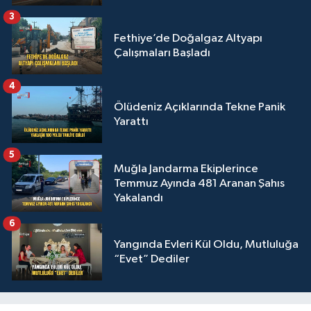
3
Fethiye’de Doğalgaz Altyapı
Çalışmaları Başladı
4
Ölüdeniz Açıklarında Tekne Panik
Yarattı
5
Muğla Jandarma Ekiplerince
Temmuz Ayında 481 Aranan Şahıs
Yakalandı
6
Yangında Evleri Kül Oldu, Mutluluğa
“Evet” Dediler