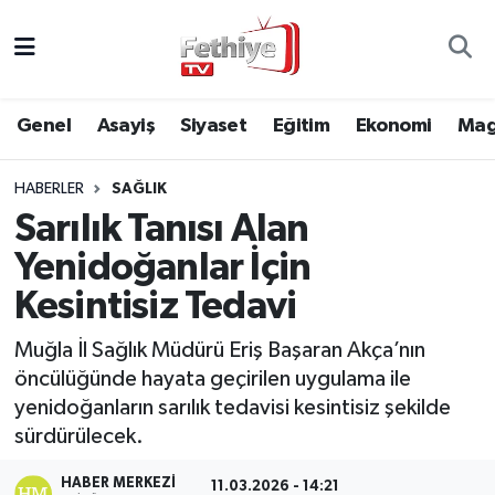
Genel
Muğla Nöbetçi Eczaneler
Genel
Asayiş
Siyaset
Eğitim
Ekonomi
Mag
Siyaset
Muğla Hava Durumu
HABERLER
SAĞLIK
Asayiş
Muğla Namaz Vakitleri
Sarılık Tanısı Alan
Eğitim
Muğla Trafik Yoğunluk Haritası
Yenidoğanlar İçin
Kesintisiz Tedavi
Ekonomi
Süper Lig Puan Durumu ve Fikstür
Muğla İl Sağlık Müdürü Eriş Başaran Akça’nın
Kültür
Tüm Manşetler
öncülüğünde hayata geçirilen uygulama ile
yenidoğanların sarılık tedavisi kesintisiz şekilde
Magazin
Son Dakika Haberleri
sürdürülecek.
Spor
Haber Arşivi
HABER MERKEZI
11.03.2026 - 14:21