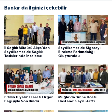
Bunlar da ilginizi çekebilir
İl Sağlık Müdürü Akça’dan
Seydikemer’de Sigarayı
Seydikemer’de Sağlık
Bırakma Farkındalığı
Tesislerinde İnceleme
Oluşturuldu
6 Yıllık Diyaliz Esareti Organ
Muğla’da ‘Anne Dostu
Bağışıyla Son Buldu
Hastane’ Sayısı Arttı