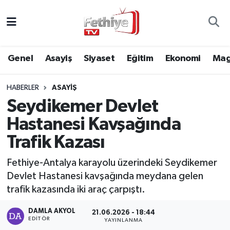
Genel
Muğla Nöbetçi Eczaneler
Genel
Asayiş
Siyaset
Eğitim
Ekonomi
Mag
Siyaset
Muğla Hava Durumu
HABERLER
ASAYIŞ
Asayiş
Muğla Namaz Vakitleri
Seydikemer Devlet
Eğitim
Muğla Trafik Yoğunluk Haritası
Hastanesi Kavşağında
Trafik Kazası
Ekonomi
Süper Lig Puan Durumu ve Fikstür
Fethiye-Antalya karayolu üzerindeki Seydikemer
Kültür
Tüm Manşetler
Devlet Hastanesi kavşağında meydana gelen
trafik kazasında iki araç çarpıştı.
Magazin
Son Dakika Haberleri
DAMLA AKYOL
21.06.2026 - 18:44
EDITÖR
YAYINLANMA
Spor
Haber Arşivi