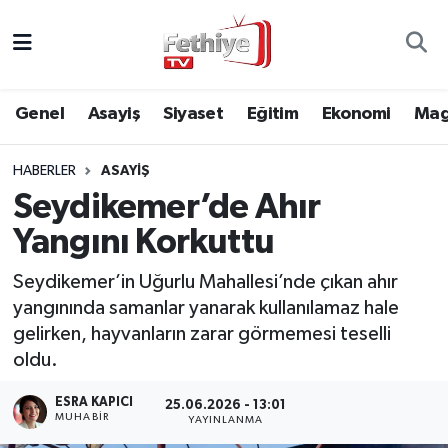
Genel
Muğla Nöbetçi Eczaneler
Genel
Asayiş
Siyaset
Eğitim
Ekonomi
Mag
Siyaset
Muğla Hava Durumu
HABERLER
ASAYIŞ
Asayiş
Muğla Namaz Vakitleri
Seydikemer’de Ahır
Eğitim
Muğla Trafik Yoğunluk Haritası
Yangını Korkuttu
Ekonomi
Süper Lig Puan Durumu ve Fikstür
Seydikemer’in Uğurlu Mahallesi’nde çıkan ahır
yangınında samanlar yanarak kullanılamaz hale
Kültür
Tüm Manşetler
gelirken, hayvanların zarar görmemesi teselli
oldu.
Magazin
Son Dakika Haberleri
ESRA KAPICI
25.06.2026 - 13:01
MUHABİR
YAYINLANMA
Spor
Haber Arşivi