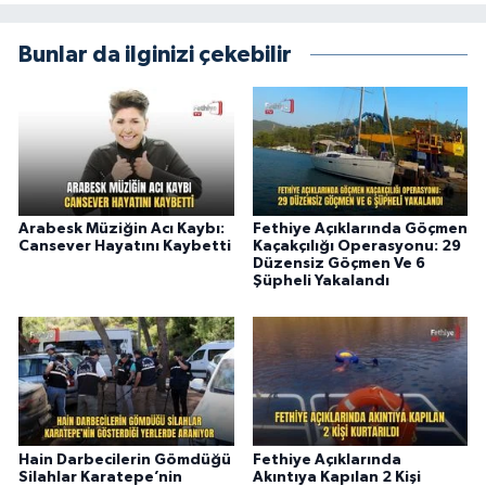
Bunlar da ilginizi çekebilir
Arabesk Müziğin Acı Kaybı:
Fethiye Açıklarında Göçmen
Cansever Hayatını Kaybetti
Kaçakçılığı Operasyonu: 29
Düzensiz Göçmen Ve 6
Şüpheli Yakalandı
Hain Darbecilerin Gömdüğü
Fethiye Açıklarında
Silahlar Karatepe’nin
Akıntıya Kapılan 2 Kişi