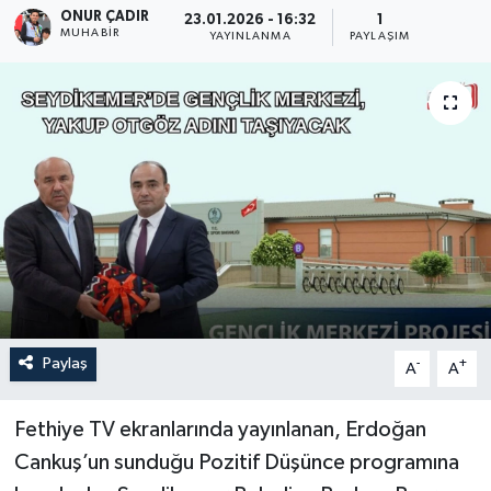
ONUR ÇADIR
23.01.2026 - 16:32
1
MUHABİR
Turizm
YAYINLANMA
PAYLAŞIM
Paylaş
-
+
A
A
Fethiye TV ekranlarında yayınlanan, Erdoğan
Cankuş’un sunduğu Pozitif Düşünce programına