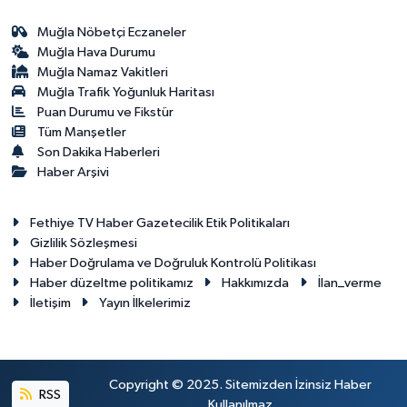
Muğla Nöbetçi Eczaneler
Muğla Hava Durumu
Muğla Namaz Vakitleri
Muğla Trafik Yoğunluk Haritası
Puan Durumu ve Fikstür
Tüm Manşetler
Son Dakika Haberleri
Haber Arşivi
Fethiye TV Haber Gazetecilik Etik Politikaları
Gizlilik Sözleşmesi
Haber Doğrulama ve Doğruluk Kontrolü Politikası
Haber düzeltme politikamız
Hakkımızda
İlan_verme
İletişim
Yayın İlkelerimiz
Copyright © 2025. Sitemizden İzinsiz Haber
RSS
Kullanılmaz