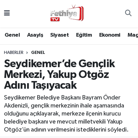
Genel
Muğla Nöbetçi Eczaneler
Genel
Asayiş
Siyaset
Eğitim
Ekonomi
Mag
Siyaset
Muğla Hava Durumu
HABERLER
GENEL
Asayiş
Muğla Namaz Vakitleri
Seydikemer’de Gençlik
Eğitim
Muğla Trafik Yoğunluk Haritası
Merkezi, Yakup Otgöz
Adını Taşıyacak
Ekonomi
Süper Lig Puan Durumu ve Fikstür
Seydikemer Belediye Başkanı Bayram Önder
Kültür
Tüm Manşetler
Akdenizli, gençlik merkezinin ihale aşamasında
olduğunu açıklayarak, merkeze ilçenin kurucu
Magazin
Son Dakika Haberleri
belediye başkanı ve mevcut milletvekili Yakup
Otgöz’ün adının verilmesini istediklerini söyledi.
Spor
Haber Arşivi