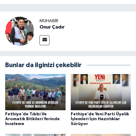
MUHABİR
Onur Çadır
Bunlar da ilginizi çekebilir
Fethiye’de Tıbbi Ve
Fethiye’de Yeni Parti Üyelik
Aromatik Bitkileri Yerinde
İşlemleri İçin Hazırlıklar
İnceleme
Sürüyor