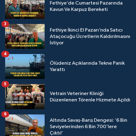
Fethiye’de Cumartesi Pazarında
Kavun Ve Karpuz Bereketi
3
Fethiye İkinci El Pazarı’nda Satıcı
Ataçocuğu Ücretlerin Kaldırılmasını
İstiyor
4
Ölüdeniz Açıklarında Tekne Panik
Yarattı
5
Vetrain Veteriner Kliniği
Düzenlenen Törenle Hizmete Açıldı
6
Altında Savaş-Barış Dengesi: ‘6 Bin
Seviyelerinden 6 Bin 700’lere
Çıktı!’