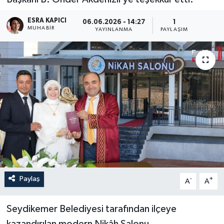
Turizm
ESRA KAPICI
06.06.2026 - 14:27
1
MUHABİR
YAYINLANMA
PAYLAŞIM
Paylaş
-
+
A
A
Seydikemer Belediyesi tarafından ilçeye