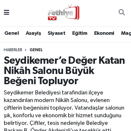
Genel
Muğla Nöbetçi Eczaneler
Genel
Asayiş
Siyaset
Eğitim
Ekonomi
Mag
Siyaset
Muğla Hava Durumu
HABERLER
GENEL
Asayiş
Muğla Namaz Vakitleri
Seydikemer’e Değer Katan
Eğitim
Muğla Trafik Yoğunluk Haritası
Nikâh Salonu Büyük
Beğeni Topluyor
Ekonomi
Süper Lig Puan Durumu ve Fikstür
Seydikemer Belediyesi tarafından ilçeye
Kültür
Tüm Manşetler
kazandırılan modern Nikâh Salonu, evlenen
çiftlerin beğenisini topluyor. Vatandaşlar salonun
Magazin
Son Dakika Haberleri
şık, konforlu ve ekonomik bir hizmet sunduğunu
belirtiyor. Çiftler, tesis nedeniyle Belediye
Spor
Haber Arşivi
Başkanı B. Önder Akdenizli’ye teşekkür etti.