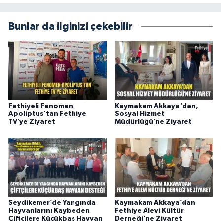
Bunlar da ilginizi çekebilir
Fethiyeli Fenomen
Kaymakam Akkaya'dan,
Apoliptus’tan Fethiye
Sosyal Hizmet
TV’ye Ziyaret
Müdürlüğü’ne Ziyaret
Seydikemer’de Yangında
Kaymakam Akkaya’dan
Hayvanlarını Kaybeden
Fethiye Alevi Kültür
Çiftçilere Küçükbaş Hayvan
Derneği'ne Ziyaret